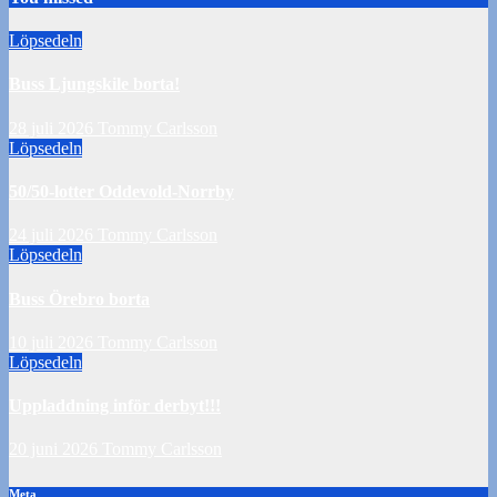
Löpsedeln
Buss Ljungskile borta!
28 juli 2026
Tommy Carlsson
Löpsedeln
50/50-lotter Oddevold-Norrby
24 juli 2026
Tommy Carlsson
Löpsedeln
Buss Örebro borta
10 juli 2026
Tommy Carlsson
Löpsedeln
Uppladdning inför derbyt!!!
20 juni 2026
Tommy Carlsson
Meta