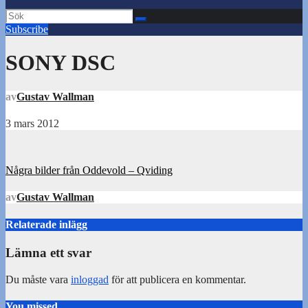
Subscribe
SONY DSC
av
Gustav Wallman
3 mars 2012
Inläggsnavigering
Några bilder från Oddevold – Qviding
av
Gustav Wallman
Relaterade inlägg
Lämna ett svar
Du måste vara
inloggad
för att publicera en kommentar.
You missed