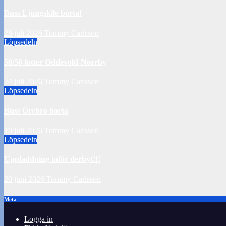
Buss Ljungskile borta!
28 juli 2026
Tommy Carlsson
Löpsedeln
50/50-lotter Oddevold-Norrby
24 juli 2026
Tommy Carlsson
Löpsedeln
Buss Örebro borta
10 juli 2026
Tommy Carlsson
Löpsedeln
Uppladdning inför derbyt!!!
20 juni 2026
Tommy Carlsson
Meta
Logga in