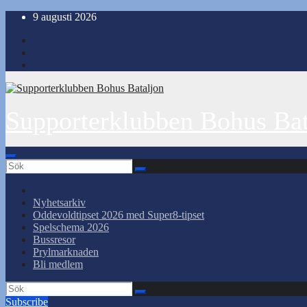
Hoppa
9 augusti 2026
till
innehåll
Supporterklubben Bohus Bat
Nyhetsarkiv
Oddevoldtipset 2026 med Super8-tipset
Spelschema 2026
Bussresor
Prylmarknaden
Bli medlem
Subscribe