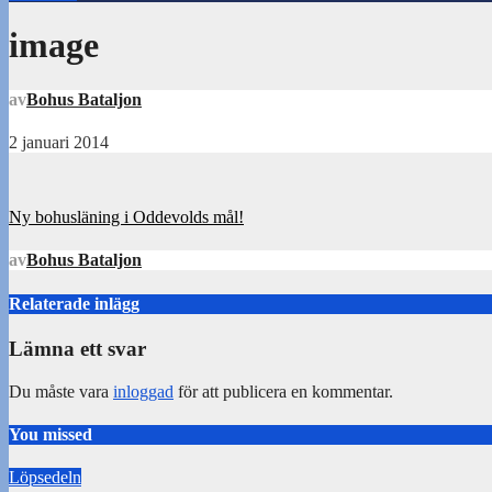
image
av
Bohus Bataljon
2 januari 2014
Inläggsnavigering
Ny bohusläning i Oddevolds mål!
av
Bohus Bataljon
Relaterade inlägg
Lämna ett svar
Du måste vara
inloggad
för att publicera en kommentar.
You missed
Löpsedeln