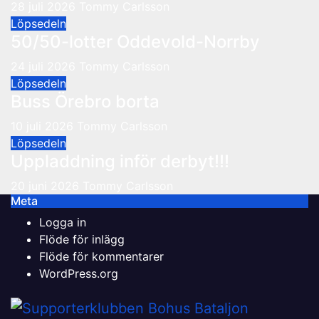
28 juli 2026
Tommy Carlsson
Löpsedeln
50/50-lotter Oddevold-Norrby
24 juli 2026
Tommy Carlsson
Löpsedeln
Buss Örebro borta
10 juli 2026
Tommy Carlsson
Löpsedeln
Uppladdning inför derbyt!!!
20 juni 2026
Tommy Carlsson
Meta
Logga in
Flöde för inlägg
Flöde för kommentarer
WordPress.org