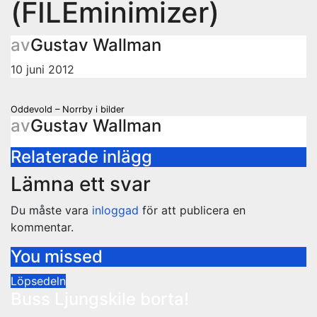
(FILEminimizer)
av
Gustav Wallman
10 juni 2012
Inläggsnavigering
Oddevold – Norrby i bilder
av
Gustav Wallman
Relaterade inlägg
Lämna ett svar
Du måste vara
inloggad
för att publicera en
kommentar.
You missed
Löpsedeln
Buss Ljungskile borta!