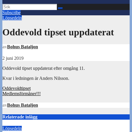
Subscribe
Löpsedeln
Oddevold tipset uppdaterat
av
Bohus Bataljon
2 juni 2019
Oddevold tipset uppdaterat efter omgång 11.
Kvar i ledningen är Anders Nilsson.
Inläggsnavigering
Oddevoldtipset
Medlemsförmåner!!!
av
Bohus Bataljon
Relaterade inlägg
Löpsedeln