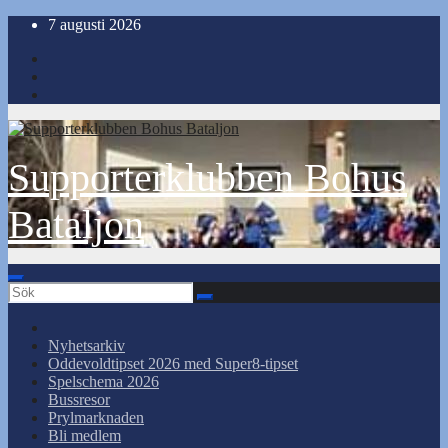
Hoppa
7 augusti 2026
till
innehåll
Supporterklubben Bohus
Bataljon
Nyhetsarkiv
Oddevoldtipset 2026 med Super8-tipset
Spelschema 2026
Bussresor
Prylmarknaden
Bli medlem