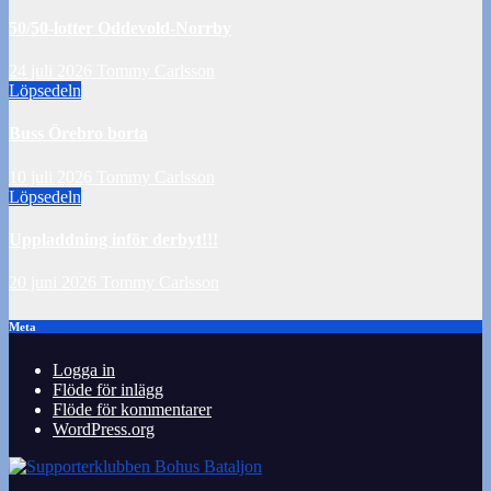
50/50-lotter Oddevold-Norrby
24 juli 2026
Tommy Carlsson
Löpsedeln
Buss Örebro borta
10 juli 2026
Tommy Carlsson
Löpsedeln
Uppladdning inför derbyt!!!
20 juni 2026
Tommy Carlsson
Meta
Logga in
Flöde för inlägg
Flöde för kommentarer
WordPress.org