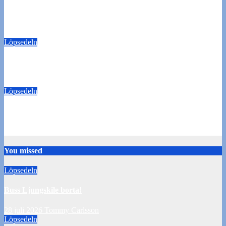
Buss Ljungskile borta!
28 juli 2026
Tommy Carlsson
Löpsedeln
50/50-lotter Oddevold-Norrby
24 juli 2026
Tommy Carlsson
Löpsedeln
Buss Örebro borta
10 juli 2026
Tommy Carlsson
You missed
Löpsedeln
Buss Ljungskile borta!
28 juli 2026
Tommy Carlsson
Löpsedeln