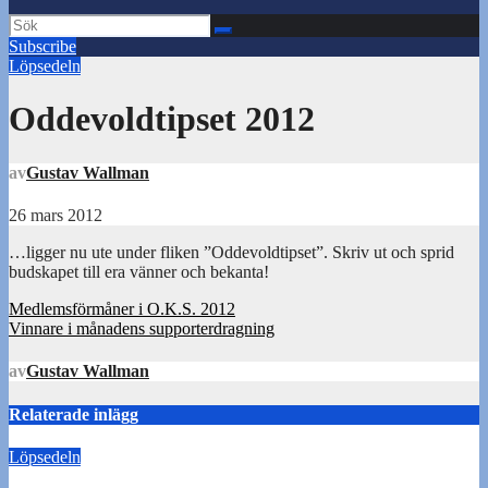
Subscribe
Löpsedeln
Oddevoldtipset 2012
av
Gustav Wallman
26 mars 2012
…ligger nu ute under fliken ”Oddevoldtipset”. Skriv ut och sprid
budskapet till era vänner och bekanta!
Inläggsnavigering
Medlemsförmåner i O.K.S. 2012
Vinnare i månadens supporterdragning
av
Gustav Wallman
Relaterade inlägg
Löpsedeln