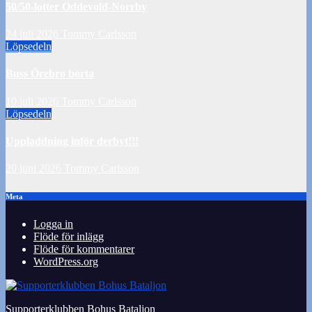
50/50-lotter Oddevold-Norrby
24 juli 2026
Tommy Carlsson
Löpsedeln
Buss Örebro borta
10 juli 2026
Tommy Carlsson
Löpsedeln
Uppladdning inför derbyt!!!
20 juni 2026
Tommy Carlsson
Meta
Logga in
Flöde för inlägg
Flöde för kommentarer
WordPress.org
Supporterklubben Bohus Bataljon