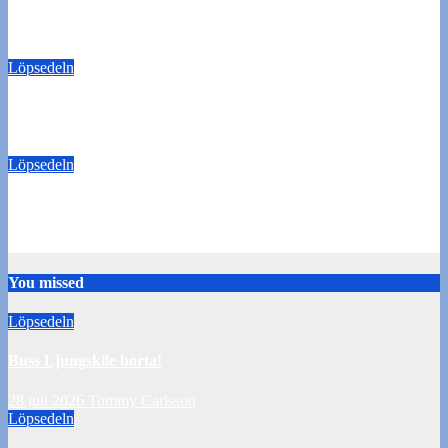
Buss Ljungskile borta!
28 juli 2026
Tommy Carlsson
Löpsedeln
50/50-lotter Oddevold-Norrby
24 juli 2026
Tommy Carlsson
Löpsedeln
Buss Örebro borta
10 juli 2026
Tommy Carlsson
You missed
Löpsedeln
Buss Ljungskile borta!
28 juli 2026
Tommy Carlsson
Löpsedeln