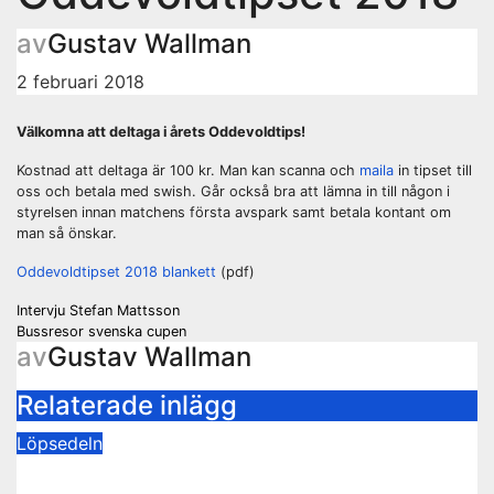
av
Gustav Wallman
2 februari 2018
Välkomna att deltaga i årets Oddevoldtips!
Kostnad att deltaga är 100 kr. Man kan scanna och
maila
in tipset till
oss och betala med swish. Går också bra att lämna in till någon i
styrelsen innan matchens första avspark samt betala kontant om
man så önskar.
Oddevoldtipset 2018 blankett
(pdf)
Inläggsnavigering
Intervju Stefan Mattsson
Bussresor svenska cupen
av
Gustav Wallman
Relaterade inlägg
Löpsedeln
Buss Ljungskile borta!