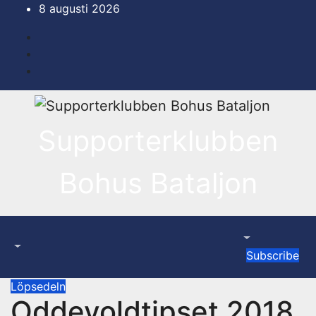
Hoppa
8 augusti 2026
till
innehåll
Supporterklubben
Bohus Bataljon
Subscribe
Löpsedeln
Oddevoldtipset 2018