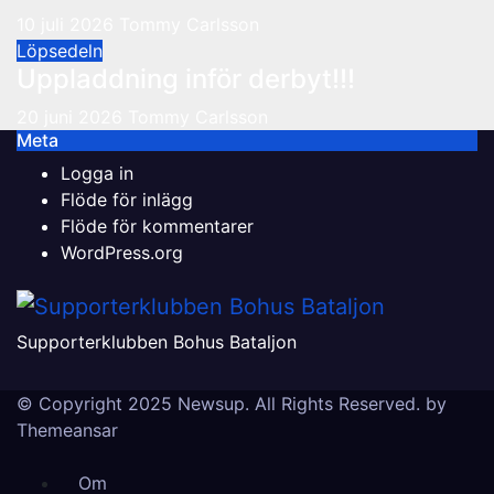
10 juli 2026
Tommy Carlsson
Löpsedeln
Uppladdning inför derbyt!!!
20 juni 2026
Tommy Carlsson
Meta
Logga in
Flöde för inlägg
Flöde för kommentarer
WordPress.org
Supporterklubben Bohus Bataljon
© Copyright 2025 Newsup. All Rights Reserved. by
Themeansar
Om