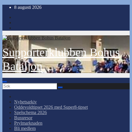
Hoppa
8 augusti 2026
till
innehåll
Supporterklubben Bohus
Bataljon
Nyhetsarkiv
Oddevoldtipset 2026 med Super8-tipset
Spelschema 2026
Bussresor
Prylmarknaden
Bli medlem