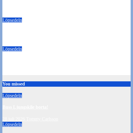
Buss Ljungskile borta!
28 juli 2026
Tommy Carlsson
Löpsedeln
50/50-lotter Oddevold-Norrby
24 juli 2026
Tommy Carlsson
Löpsedeln
Buss Örebro borta
10 juli 2026
Tommy Carlsson
You missed
Löpsedeln
Buss Ljungskile borta!
28 juli 2026
Tommy Carlsson
Löpsedeln