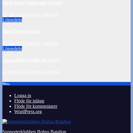
50/50-lotter Oddevold-Norrby
24 juli 2026
Tommy Carlsson
Löpsedeln
Buss Örebro borta
10 juli 2026
Tommy Carlsson
Löpsedeln
Uppladdning inför derbyt!!!
20 juni 2026
Tommy Carlsson
Meta
Logga in
Flöde för inlägg
Flöde för kommentarer
WordPress.org
Supporterklubben Bohus Bataljon