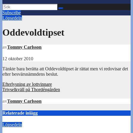
Subscribe
Löpsedeln
Oddevoldtipset
av
Tommy Carlsson
12 oktober 2010
Tänkte bara berätta att Oddevoldtipset är rättat men vi redovisar det
efter besvärsnämndens beslut.
Inläggsnavigering
Efterlysning av lottvinnare
Trivselkväll på Thordéngården
av
Tommy Carlsson
Relaterade inlägg
Löpsedeln