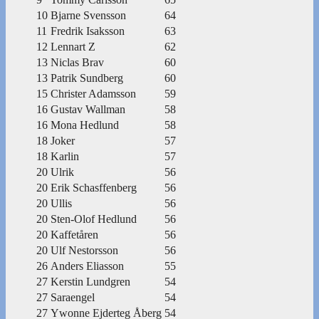
10
Bjarne Svensson
64
11
Fredrik Isaksson
63
12
Lennart Z
62
13
Niclas Brav
60
13
Patrik Sundberg
60
15
Christer Adamsson
59
16
Gustav Wallman
58
16
Mona Hedlund
58
18
Joker
57
18
Karlin
57
20
Ulrik
56
20
Erik Schasffenberg
56
20
Ullis
56
20
Sten-Olof Hedlund
56
20
Kaffetåren
56
20
Ulf Nestorsson
56
26
Anders Eliasson
55
27
Kerstin Lundgren
54
27
Saraengel
54
27
Ywonne Ejderteg Åberg
54