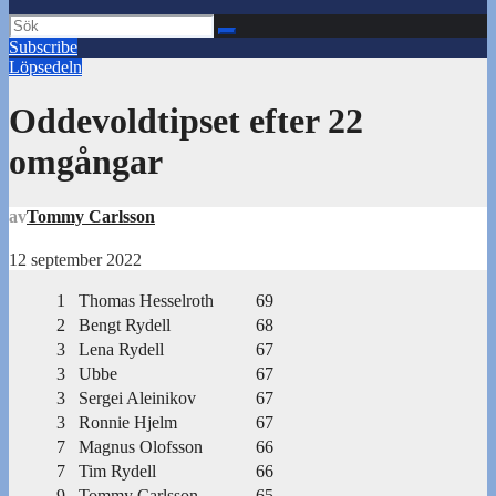
Subscribe
Löpsedeln
Oddevoldtipset efter 22
omgångar
av
Tommy Carlsson
12 september 2022
1
Thomas Hesselroth
69
2
Bengt Rydell
68
3
Lena Rydell
67
3
Ubbe
67
3
Sergei Aleinikov
67
3
Ronnie Hjelm
67
7
Magnus Olofsson
66
7
Tim Rydell
66
9
Tommy Carlsson
65