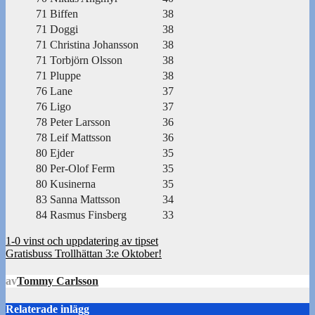
71
Biffen
38
71
Doggi
38
71
Christina Johansson
38
71
Torbjörn Olsson
38
71
Pluppe
38
76
Lane
37
76
Ligo
37
78
Peter Larsson
36
78
Leif Mattsson
36
80
Ejder
35
80
Per-Olof Ferm
35
80
Kusinerna
35
83
Sanna Mattsson
34
84
Rasmus Finsberg
33
Inläggsnavigering
1-0 vinst och uppdatering av tipset
Gratisbuss Trollhättan 3:e Oktober!
av
Tommy Carlsson
Relaterade inlägg