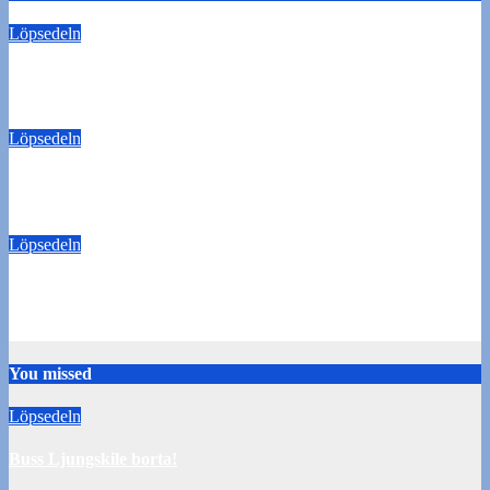
Löpsedeln
Buss Ljungskile borta!
28 juli 2026
Tommy Carlsson
Löpsedeln
50/50-lotter Oddevold-Norrby
24 juli 2026
Tommy Carlsson
Löpsedeln
Buss Örebro borta
10 juli 2026
Tommy Carlsson
You missed
Löpsedeln
Buss Ljungskile borta!