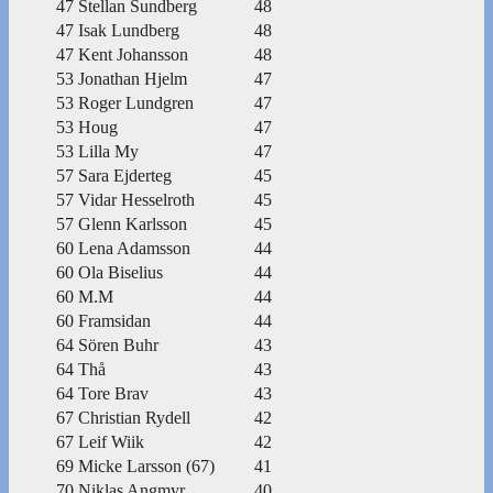
47
Stellan Sundberg
48
47
Isak Lundberg
48
47
Kent Johansson
48
53
Jonathan Hjelm
47
53
Roger Lundgren
47
53
Houg
47
53
Lilla My
47
57
Sara Ejderteg
45
57
Vidar Hesselroth
45
57
Glenn Karlsson
45
60
Lena Adamsson
44
60
Ola Biselius
44
60
M.M
44
60
Framsidan
44
64
Sören Buhr
43
64
Thå
43
64
Tore Brav
43
67
Christian Rydell
42
67
Leif Wiik
42
69
Micke Larsson (67)
41
70
Niklas Angmyr
40