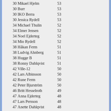
30
Mikael Hjelm
53
30
Burr
53
30
IKO Berra
53
30
Jessica Rydell
53
34
Michael Thulin
52
34
Elmer Jensen
52
34
Noel Ejderteg
52
34
Mio Rydell
52
38
Håkan Ferm
51
38
Ludvig Ahnberg
51
38
Hugge B
51
38
Ronny Dahlqvist
51
42
Ville-12
50
42
Lars Albinsson
50
42
Rune Ferm
50
42
Peter Bjurström
50
46
Britt Hesselroth
49
47
Anna Ejderteg
48
47
Lars Persson
48
47
Anette Dahlqvist
48