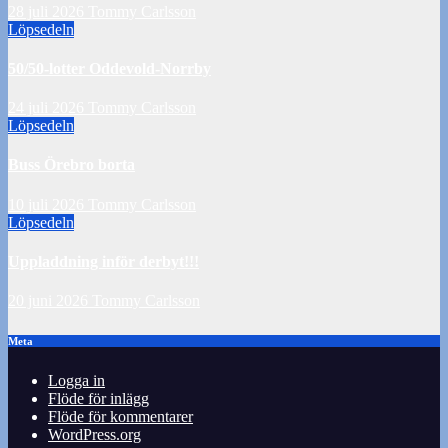
28 juli 2026
Tommy Carlsson
Löpsedeln
50/50-lotter Oddevold-Norrby
24 juli 2026
Tommy Carlsson
Löpsedeln
Buss Örebro borta
10 juli 2026
Tommy Carlsson
Löpsedeln
Uppladdning inför derbyt!!!
20 juni 2026
Tommy Carlsson
Meta
Logga in
Flöde för inlägg
Flöde för kommentarer
WordPress.org