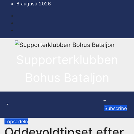
Hoppa
8 augusti 2026
till
innehåll
Supporterklubben
Bohus Bataljon
Subscribe
Löpsedeln
Oddevoldtipset efter