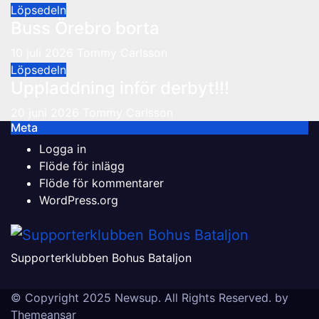
Löpsedeln
Buss Örebro borta
10 juli 2026
Tommy Carlsson
Löpsedeln
Uppladdning inför derbyt!!!
20 juni 2026
Tommy Carlsson
Meta
Logga in
Flöde för inlägg
Flöde för kommentarer
WordPress.org
Supporterklubben Bohus Bataljon
© Copyright 2025 Newsup. All Rights Reserved. by
Themeansar