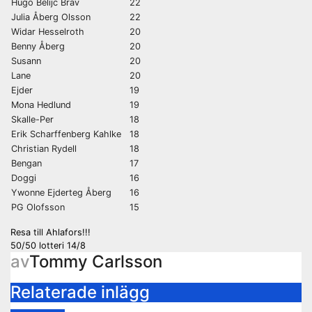
Hugo Belijc Brav
22
Julia Åberg Olsson
22
Widar Hesselroth
20
Benny Åberg
20
Susann
20
Lane
20
Ejder
19
Mona Hedlund
19
Skalle-Per
18
Erik Scharffenberg Kahlke
18
Christian Rydell
18
Bengan
17
Doggi
16
Ywonne Ejderteg Åberg
16
PG Olofsson
15
Inläggsnavigering
Resa till Ahlafors!!!
50/50 lotteri 14/8
av
Tommy Carlsson
Relaterade inlägg