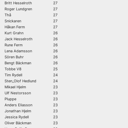
Britt Hesselroth
27
Roger Lundgren
27
Thå
27
Snickaren
27
Håkan Ferm
27
Kurt Grahn
26
Jack Hesselroth
26
Rune Ferm
26
Lena Adamsson
26
Sören Buhr
26
Bengt Bäckman
26
Tobbe V8
25
Tim Rydell
24
Sten_Olof Hedlund
24
Mikael Hjelm
23
Ulf Nestorsson
23
Pluppe
23
Anders Eliasson
23
Jonathan Hjelm
23
Jessica Rydell
23
Oliver Bäckman
23