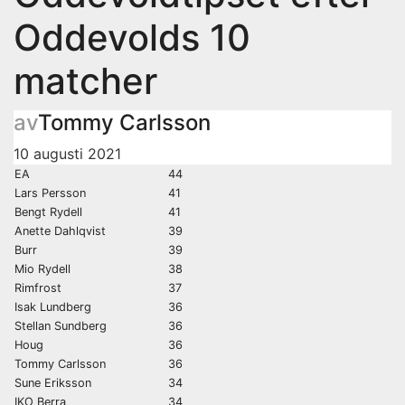
Oddevolds 10
matcher
av
Tommy Carlsson
10 augusti 2021
EA
44
Lars Persson
41
Bengt Rydell
41
Anette Dahlqvist
39
Burr
39
Mio Rydell
38
Rimfrost
37
Isak Lundberg
36
Stellan Sundberg
36
Houg
36
Tommy Carlsson
36
Sune Eriksson
34
IKO Berra
34