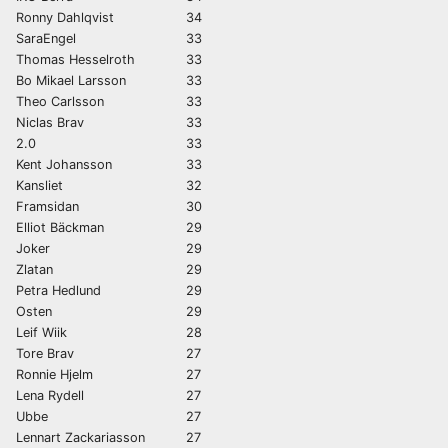
Ronny Dahlqvist
34
SaraEngel
33
Thomas Hesselroth
33
Bo Mikael Larsson
33
Theo Carlsson
33
Niclas Brav
33
2.0
33
Kent Johansson
33
Kansliet
32
Framsidan
30
Elliot Bäckman
29
Joker
29
Zlatan
29
Petra Hedlund
29
Osten
29
Leif Wiik
28
Tore Brav
27
Ronnie Hjelm
27
Lena Rydell
27
Ubbe
27
Lennart Zackariasson
27