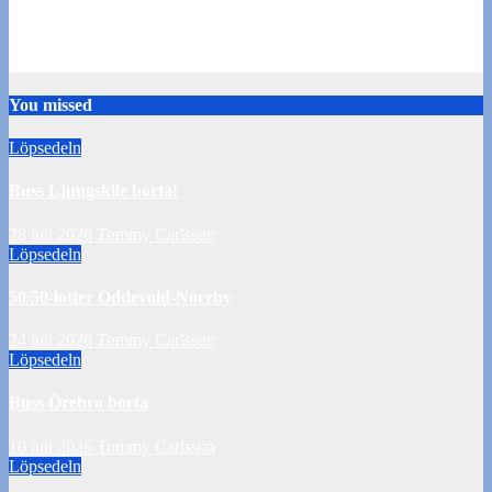
Buss Örebro borta
10 juli 2026
Tommy Carlsson
You missed
Löpsedeln
Buss Ljungskile borta!
28 juli 2026
Tommy Carlsson
Löpsedeln
50/50-lotter Oddevold-Norrby
24 juli 2026
Tommy Carlsson
Löpsedeln
Buss Örebro borta
10 juli 2026
Tommy Carlsson
Löpsedeln