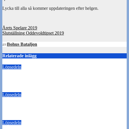
Lycka till alla så kommer uppdateringen efter helgen.
Inläggsnavigering
Årets Spelare 2019
Slutställning Oddevoldtipset 2019
av
Bohus Bataljon
Relaterade inlägg
Löpsedeln
Buss Ljungskile borta!
28 juli 2026
Tommy Carlsson
Löpsedeln
50/50-lotter Oddevold-Norrby
24 juli 2026
Tommy Carlsson
Löpsedeln