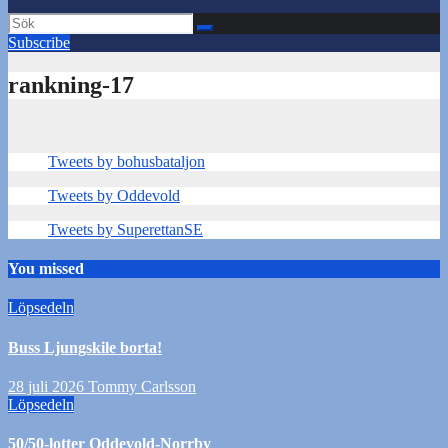
Subscribe
rankning-17
Tweets by bohusbataljon
Tweets by Oddevold
Tweets by SuperettanSE
You missed
Löpsedeln
Buss Ljungskile borta!
28 juli 2026
Tommy Carlsson
Löpsedeln
50/50-lotter Oddevold-Norrby