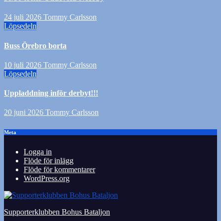
24 juli 2026
Tommy Carlsson
Löpsedeln
Buss Örebro borta
10 juli 2026
Tommy Carlsson
Löpsedeln
Uppladdning inför derbyt!!!
20 juni 2026
Tommy Carlsson
Meta
Logga in
Flöde för inlägg
Flöde för kommentarer
WordPress.org
Supporterklubben Bohus Bataljon