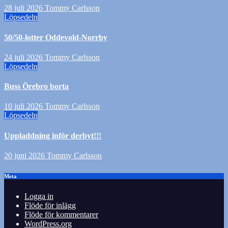
28 juli 2026
Tommy Carlsson
Löpsedeln
50/50-lotter Oddevold-Norrby
24 juli 2026
Tommy Carlsson
Löpsedeln
Buss Örebro borta
10 juli 2026
Tommy Carlsson
Löpsedeln
Uppladdning inför derbyt!!!
20 juni 2026
Tommy Carlsson
Meta
Logga in
Flöde för inlägg
Flöde för kommentarer
WordPress.org