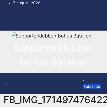
Hoppa
7 augusti 2026
till
innehåll
Supporterklubben
Bohus Bataljon
Subscribe
FB_IMG_17149747642