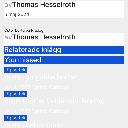
av
Thomas Hesselroth
6 maj 2024
Inläggsnavigering
Öster borta på Fredag
av
Thomas Hesselroth
Relaterade inlägg
You missed
Löpsedeln
Buss Ljungskile borta!
28 juli 2026
Tommy Carlsson
Löpsedeln
50/50-lotter Oddevold-Norrby
24 juli 2026
Tommy Carlsson
Löpsedeln
Buss Örebro borta