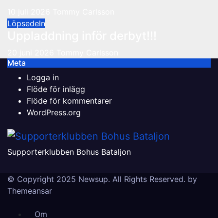
10 juli 2026
Tommy Carlsson
Löpsedeln
Uppladdning inför derbyt!!!
20 juni 2026
Tommy Carlsson
Meta
Logga in
Flöde för inlägg
Flöde för kommentarer
WordPress.org
Supporterklubben Bohus Bataljon
© Copyright 2025 Newsup. All Rights Reserved. by
Themeansar
Om