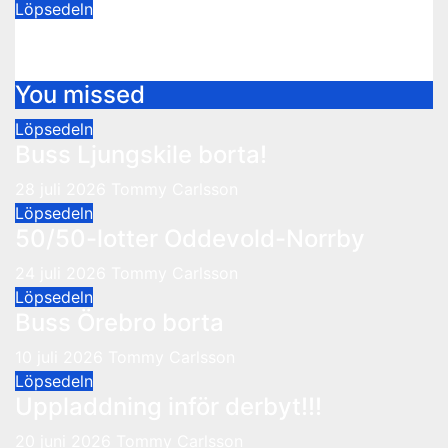
Löpsedeln
Buss Örebro borta
10 juli 2026
Tommy Carlsson
You missed
Löpsedeln
Buss Ljungskile borta!
28 juli 2026
Tommy Carlsson
Löpsedeln
50/50-lotter Oddevold-Norrby
24 juli 2026
Tommy Carlsson
Löpsedeln
Buss Örebro borta
10 juli 2026
Tommy Carlsson
Löpsedeln
Uppladdning inför derbyt!!!
20 juni 2026
Tommy Carlsson