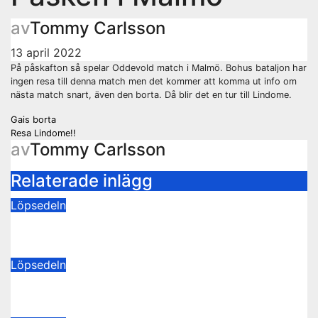
av
Tommy Carlsson
13 april 2022
På påskafton så spelar Oddevold match i Malmö. Bohus bataljon har
ingen resa till denna match men det kommer att komma ut info om
nästa match snart, även den borta. Då blir det en tur till Lindome.
Inläggsnavigering
Gais borta
Resa Lindome!!
av
Tommy Carlsson
Relaterade inlägg
Löpsedeln
Buss Ljungskile borta!
28 juli 2026
Tommy Carlsson
Löpsedeln
50/50-lotter Oddevold-Norrby
24 juli 2026
Tommy Carlsson