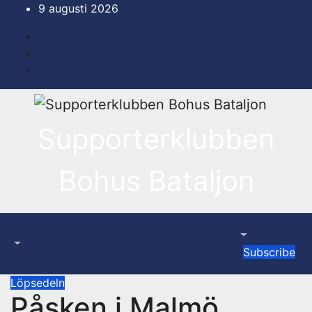
Hoppa
9 augusti 2026
till
innehåll
Supporterklubben
Bohus Bataljon
Subscribe
Löpsedeln
Påsken i Malmö