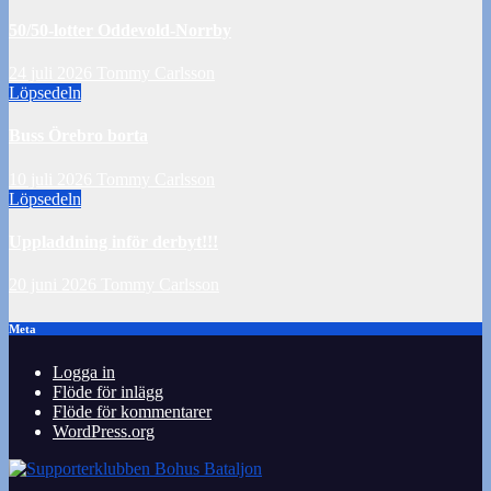
50/50-lotter Oddevold-Norrby
24 juli 2026
Tommy Carlsson
Löpsedeln
Buss Örebro borta
10 juli 2026
Tommy Carlsson
Löpsedeln
Uppladdning inför derbyt!!!
20 juni 2026
Tommy Carlsson
Meta
Logga in
Flöde för inlägg
Flöde för kommentarer
WordPress.org