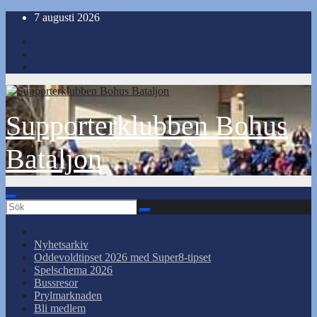
Hoppa
7 augusti 2026
till
innehåll
Supporterklubben Bohus
Bataljon
Nyhetsarkiv
Oddevoldtipset 2026 med Super8-tipset
Spelschema 2026
Bussresor
Prylmarknaden
Bli medlem