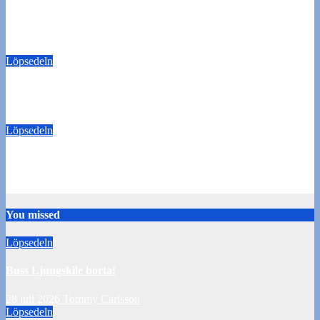
Buss Ljungskile borta!
28 juli 2026
Tommy Carlsson
Löpsedeln
50/50-lotter Oddevold-Norrby
24 juli 2026
Tommy Carlsson
Löpsedeln
Buss Örebro borta
10 juli 2026
Tommy Carlsson
You missed
Löpsedeln
Buss Ljungskile borta!
28 juli 2026
Tommy Carlsson
Löpsedeln