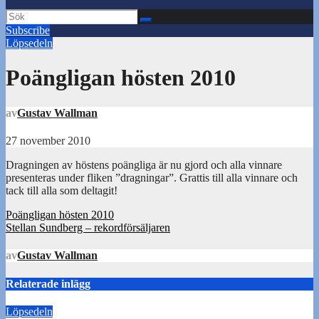
Subscribe
Löpsedeln
Poängligan hösten 2010
av
Gustav Wallman
27 november 2010
Dragningen av höstens poängliga är nu gjord och alla vinnare
presenteras under fliken ”dragningar”. Grattis till alla vinnare och
tack till alla som deltagit!
Inläggsnavigering
Poängligan hösten 2010
Stellan Sundberg – rekordförsäljaren
av
Gustav Wallman
Relaterade inlägg
Löpsedeln