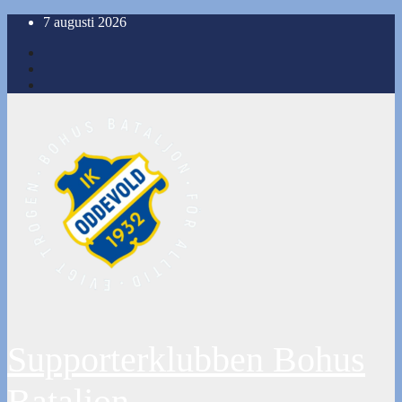
Hoppa
7 augusti 2026
till
innehåll
Supporterklubben Bohus
Bataljon