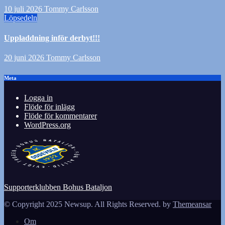
10 juli 2026
Tommy Carlsson
Löpsedeln
Uppladdning inför derbyt!!!
20 juni 2026
Tommy Carlsson
Meta
Logga in
Flöde för inlägg
Flöde för kommentarer
WordPress.org
Supporterklubben Bohus Bataljon
© Copyright 2025 Newsup. All Rights Reserved. by
Themeansar
Om