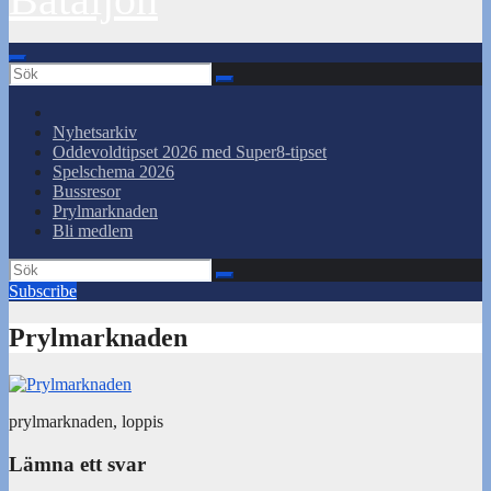
Nyhetsarkiv
Oddevoldtipset 2026 med Super8-tipset
Spelschema 2026
Bussresor
Prylmarknaden
Bli medlem
Subscribe
Prylmarknaden
prylmarknaden, loppis
Lämna ett svar