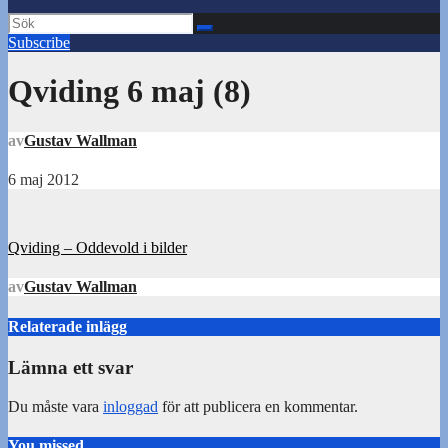
Subscribe
Qviding 6 maj (8)
av
Gustav Wallman
6 maj 2012
Inläggsnavigering
Qviding – Oddevold i bilder
av
Gustav Wallman
Relaterade inlägg
Lämna ett svar
Du måste vara
inloggad
för att publicera en kommentar.
You missed