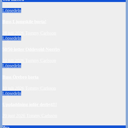
Löpsedeln
Buss Ljungskile borta!
28 juli 2026
Tommy Carlsson
Löpsedeln
50/50-lotter Oddevold-Norrby
24 juli 2026
Tommy Carlsson
Löpsedeln
Buss Örebro borta
10 juli 2026
Tommy Carlsson
Löpsedeln
Uppladdning inför derbyt!!!
20 juni 2026
Tommy Carlsson
Meta