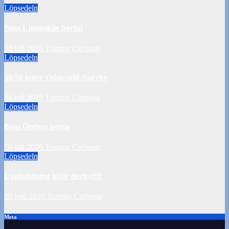
Löpsedeln
Buss Ljungskile borta!
28 juli 2026
Tommy Carlsson
Löpsedeln
50/50-lotter Oddevold-Norrby
24 juli 2026
Tommy Carlsson
Löpsedeln
Buss Örebro borta
10 juli 2026
Tommy Carlsson
Löpsedeln
Uppladdning inför derbyt!!!
20 juni 2026
Tommy Carlsson
Meta