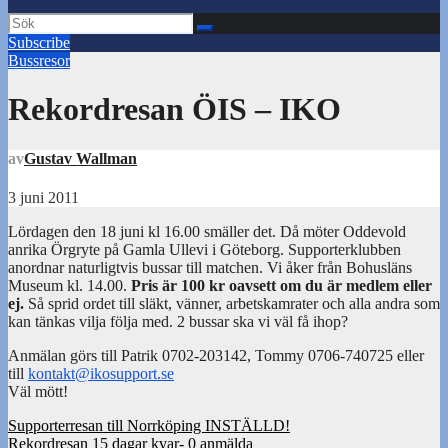
Subscribe
Bussresor
Rekordresan ÖIS – IKO
av
Gustav Wallman
3 juni 2011
Lördagen den 18 juni kl 16.00 smäller det. Då möter Oddevold
anrika Örgryte på Gamla Ullevi i Göteborg. Supporterklubben
anordnar naturligtvis bussar till matchen. Vi åker från Bohusläns
Museum kl. 14.00.
Pris är 100 kr oavsett om du är medlem eller
ej.
Så sprid ordet till släkt, vänner, arbetskamrater och alla andra som
kan tänkas vilja följa med. 2 bussar ska vi väl få ihop?
Anmälan görs till Patrik 0702-203142, Tommy 0706-740725 eller
till
kontakt@ikosupport.se
Väl mött!
Inläggsnavigering
Supporterresan till Norrköping INSTÄLLD!
Rekordresan 15 dagar kvar- 0 anmälda