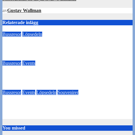
av
Gustav Wallman
Relaterade inlägg
Bussresor
Löpsedeln
Buss Örgryte borta 29/7!
18 juli 2024
Tommy Carlsson
Bussresor
Events
Biljettköp till Utsikten BK
28 juni 2024
Thomas Hesselroth
Bussresor
Events
Löpsedeln
Souvenirer
Utsikten borta – Pubresa
18 juni 2024
Tommy Carlsson
You missed