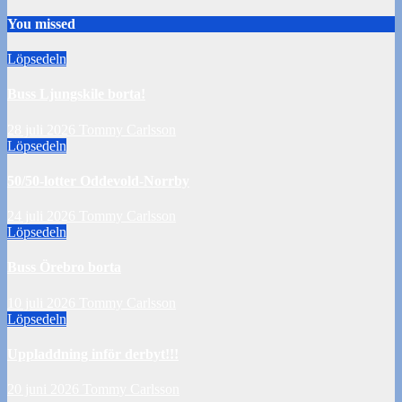
You missed
Löpsedeln
Buss Ljungskile borta!
28 juli 2026
Tommy Carlsson
Löpsedeln
50/50-lotter Oddevold-Norrby
24 juli 2026
Tommy Carlsson
Löpsedeln
Buss Örebro borta
10 juli 2026
Tommy Carlsson
Löpsedeln
Uppladdning inför derbyt!!!
20 juni 2026
Tommy Carlsson