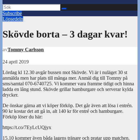
Subscribe
Löpsedeln
Skövde borta – 3 dagar kvar!
av
Tommy Carlsson
24 april 2019
Lördag kl 12.30 avgår bussen mot Skövde. Vi är i nuläget 30 st
anmälda men har plats till många mer. Anmäl dig till Tommy på
sms/samtal 070-6740725. Vi kommer vara framme tidigt och hinna
ladda en lång stund. Skövde grillar hamburgare och serverar kylda
drycker.
De önskar gärna att vi köper förköp. Det går även att lösa i entrén.
90 kr kostar det att gå in, alt 140 kr för entré och hamburgare.
Förköp löser du här:
https://t.co/7EyLcUQjyx
15.10 kommer även båda lagens tränare och pratar upp matchen.