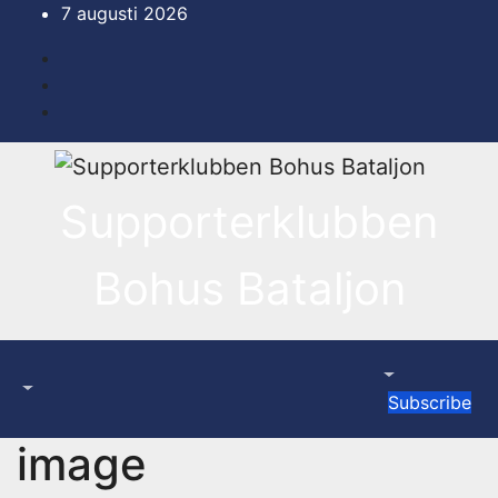
Hoppa
7 augusti 2026
till
innehåll
Supporterklubben
Bohus Bataljon
Subscribe
image