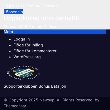
10 juli 2026
Tommy Carlsson
Löpsedeln
Uppladdning inför derbyt!!!
20 juni 2026
Tommy Carlsson
Meta
Logga in
Flöde för inlägg
Flöde för kommentarer
WordPress.org
Supporterklubben Bohus Bataljon
© Copyright 2025 Newsup. All Rights Reserved. by
Themeansar