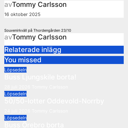
av
Tommy Carlsson
16 oktober 2025
Inläggsnavigering
Souvenirkväll på Thordengården 23/10
av
Tommy Carlsson
Relaterade inlägg
You missed
Löpsedeln
Buss Ljungskile borta!
28 juli 2026
Tommy Carlsson
Löpsedeln
50/50-lotter Oddevold-Norrby
24 juli 2026
Tommy Carlsson
Löpsedeln
Buss Örebro borta