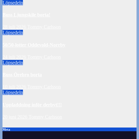
Löpsedeln
Buss Ljungskile borta!
28 juli 2026
Tommy Carlsson
Löpsedeln
50/50-lotter Oddevold-Norrby
24 juli 2026
Tommy Carlsson
Löpsedeln
Buss Örebro borta
10 juli 2026
Tommy Carlsson
Löpsedeln
Uppladdning inför derbyt!!!
20 juni 2026
Tommy Carlsson
Meta