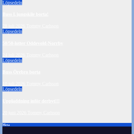
Löpsedeln
Buss Ljungskile borta!
28 juli 2026
Tommy Carlsson
Löpsedeln
50/50-lotter Oddevold-Norrby
24 juli 2026
Tommy Carlsson
Löpsedeln
Buss Örebro borta
10 juli 2026
Tommy Carlsson
Löpsedeln
Uppladdning inför derbyt!!!
20 juni 2026
Tommy Carlsson
Meta