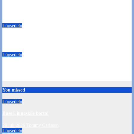
Buss Ljungskile borta!
28 juli 2026
Tommy Carlsson
Löpsedeln
50/50-lotter Oddevold-Norrby
24 juli 2026
Tommy Carlsson
Löpsedeln
Buss Örebro borta
10 juli 2026
Tommy Carlsson
You missed
Löpsedeln
Buss Ljungskile borta!
28 juli 2026
Tommy Carlsson
Löpsedeln