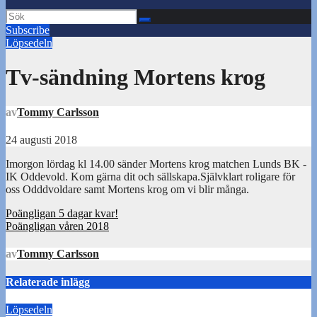
Subscribe
Löpsedeln
Tv-sändning Mortens krog
av
Tommy Carlsson
24 augusti 2018
Imorgon lördag kl 14.00 sänder Mortens krog matchen Lunds BK -
IK Oddevold. Kom gärna dit och sällskapa.Självklart roligare för
oss Odddvoldare samt Mortens krog om vi blir många.
Inläggsnavigering
Poängligan 5 dagar kvar!
Poängligan våren 2018
av
Tommy Carlsson
Relaterade inlägg
Löpsedeln