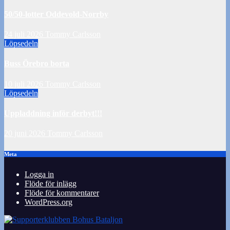
50/50-lotter Oddevold-Norrby
24 juli 2026
Tommy Carlsson
Löpsedeln
Buss Örebro borta
10 juli 2026
Tommy Carlsson
Löpsedeln
Uppladdning inför derbyt!!!
20 juni 2026
Tommy Carlsson
Meta
Logga in
Flöde för inlägg
Flöde för kommentarer
WordPress.org