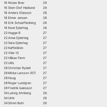
16
Niclas Brav
29
16
Sten-Olof Hedlund
29
18
Anders Eliasson
28
18
Elmer Jensen
28
18
Erik Schasffenberg
28
18
Noel Ejderteg
28
22
Hugge B
27
22
Anna Ejderteg
27
22
Sara Ejderteg
27
22
Kaffetåren
27
22
Ville-12
27
22
Håkan Ferm
27
22
Ullis
27
28
Christian Rydell
27
28
Micke Larsson (67)
27
28
Houg
27
28
Roger Lundgren
27
28
Fredrik Isaksson
27
34
Ludvig Ahnberg
26
34
Ulrik
26
34
Sören Buhr
26