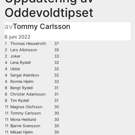
Oddevoldtipset
av
Tommy Carlsson
6 juni 2022
1
Thomas Hesselroth
37
2
Lars Albinsson
35
2
Joker
33
4
Lena Rydell
32
4
Ubbe
32
4
Sergei Aleinikov
32
4
Ronnie Hjelm
32
8
Bengt Rydell
31
8
Christer Adamsson
31
8
Tim Rydell
31
11
Magnus Olofsson
30
11
Tommy Carlsson
30
11
Mona Hedlund
30
11
Bjarne Svensson
30
11
Mikael Hjelm
30