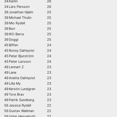
34
Karlin
26
34
Lars Persson
26
39
Jonathan Hjelm
25
39
Michael Thulin
25
39
Mio Rydell
25
39
Burr
25
39
IKO Berra
25
39
Doggi
25
45
Biffen
24
45
Ronny Dahlqvist
24
45
Peter Bjurström
24
45
Peter Larsson
24
49
Lennart Z
23
49
Lane
23
49
Anette Dahlqvist
23
49
Lilla My
23
49
Kerstin Lundgren
23
49
Tore Brav
23
49
Patrik Sundberg
23
56
Jessica Rydell
22
56
Gustav Wallman
22
56
Vidar Hesselroth
22