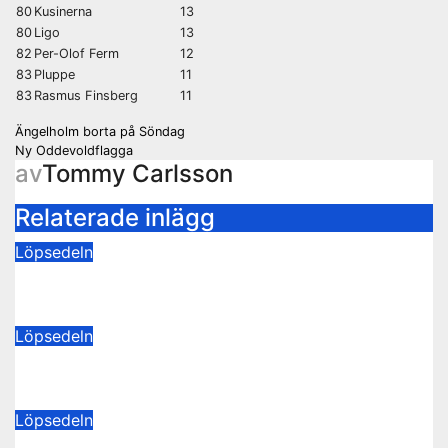
80
Kusinerna
13
80
Ligo
13
82
Per-Olof Ferm
12
83
Pluppe
11
83
Rasmus Finsberg
11
Inläggsnavigering
Ängelholm borta på Söndag
Ny Oddevoldflagga
av
Tommy Carlsson
Relaterade inlägg
Löpsedeln
Buss Ljungskile borta!
28 juli 2026
Tommy Carlsson
Löpsedeln
50/50-lotter Oddevold-Norrby
24 juli 2026
Tommy Carlsson
Löpsedeln
Buss Örebro borta