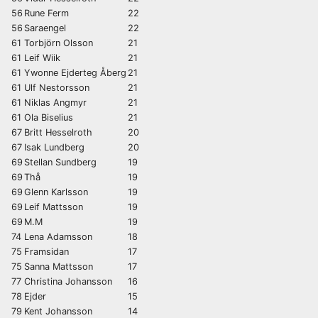
56
Rune Ferm
22
56
Saraengel
22
61
Torbjörn Olsson
21
61
Leif Wiik
21
61
Ywonne Ejderteg Åberg
21
61
Ulf Nestorsson
21
61
Niklas Angmyr
21
61
Ola Biselius
21
67
Britt Hesselroth
20
67
Isak Lundberg
20
69
Stellan Sundberg
19
69
Thå
19
69
Glenn Karlsson
19
69
Leif Mattsson
19
69
M.M
19
74
Lena Adamsson
18
75
Framsidan
17
75
Sanna Mattsson
17
77
Christina Johansson
16
78
Ejder
15
79
Kent Johansson
14