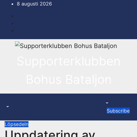
Hoppa
8 augusti 2026
till
innehåll
Supporterklubben
Bohus Bataljon
Subscribe
Löpsedeln
Uppdatering av