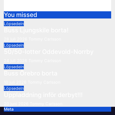
10 juli 2026
Tommy Carlsson
You missed
Löpsedeln
Buss Ljungskile borta!
28 juli 2026
Tommy Carlsson
Löpsedeln
50/50-lotter Oddevold-Norrby
24 juli 2026
Tommy Carlsson
Löpsedeln
Buss Örebro borta
10 juli 2026
Tommy Carlsson
Löpsedeln
Uppladdning inför derbyt!!!
20 juni 2026
Tommy Carlsson
Meta