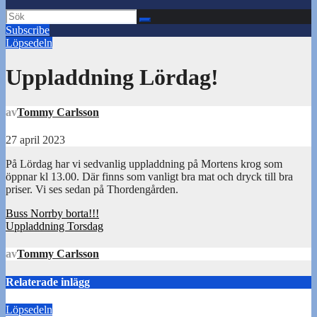
Subscribe
Löpsedeln
Uppladdning Lördag!
av
Tommy Carlsson
27 april 2023
På Lördag har vi sedvanlig uppladdning på Mortens krog som
öppnar kl 13.00. Där finns som vanligt bra mat och dryck till bra
priser. Vi ses sedan på Thordengården.
Inläggsnavigering
Buss Norrby borta!!!
Uppladdning Torsdag
av
Tommy Carlsson
Relaterade inlägg
Löpsedeln