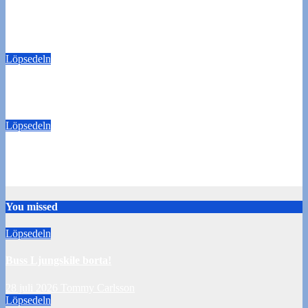
Buss Ljungskile borta!
28 juli 2026
Tommy Carlsson
Löpsedeln
50/50-lotter Oddevold-Norrby
24 juli 2026
Tommy Carlsson
Löpsedeln
Buss Örebro borta
10 juli 2026
Tommy Carlsson
You missed
Löpsedeln
Buss Ljungskile borta!
28 juli 2026
Tommy Carlsson
Löpsedeln