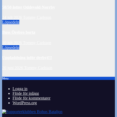
50/50-lotter Oddevold-Norrby
24 juli 2026
Tommy Carlsson
Löpsedeln
Buss Örebro borta
10 juli 2026
Tommy Carlsson
Löpsedeln
Uppladdning inför derbyt!!!
20 juni 2026
Tommy Carlsson
Meta
Logga in
Flöde för inlägg
Flöde för kommentarer
WordPress.org