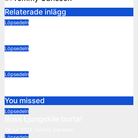
Relaterade inlägg
Löpsedeln
Buss Ljungskile borta!
28 juli 2026
Tommy Carlsson
Löpsedeln
50/50-lotter Oddevold-Norrby
24 juli 2026
Tommy Carlsson
Löpsedeln
Buss Örebro borta
10 juli 2026
Tommy Carlsson
You missed
Löpsedeln
Buss Ljungskile borta!
28 juli 2026
Tommy Carlsson
Löpsedeln