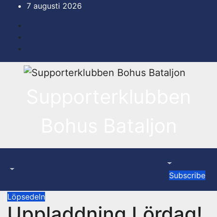
Hoppa
7 augusti 2026
till
innehåll
Supporterklubben
Bohus Bataljon
Subscribe
Löpsedeln
Uppladdning Lördag!