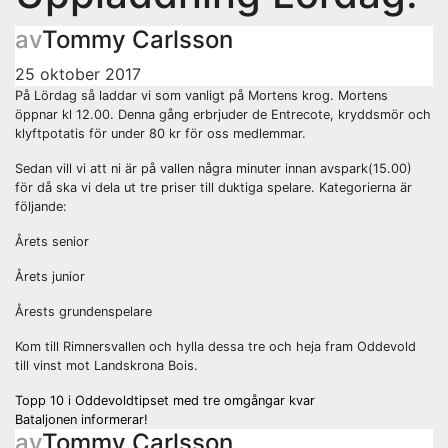
av
Tommy Carlsson
25 oktober 2017
På Lördag så laddar vi som vanligt på Mortens krog. Mortens
öppnar kl 12.00. Denna gång erbrjuder de Entrecote, kryddsmör och
klyftpotatis för under 80 kr för oss medlemmar.
Sedan vill vi att ni är på vallen några minuter innan avspark(15.00)
för då ska vi dela ut tre priser till duktiga spelare. Kategorierna är
följande:
Årets senior
Årets junior
Årests grundenspelare
Kom till Rimnersvallen och hylla dessa tre och heja fram Oddevold
till vinst mot Landskrona Bois.
Inläggsnavigering
Topp 10 i Oddevoldtipset med tre omgångar kvar
Bataljonen informerar!
av
Tommy Carlsson