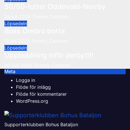
50/50-lotter Oddevold-Norrby
24 juli 2026
Tommy Carlsson
Löpsedeln
Buss Örebro borta
10 juli 2026
Tommy Carlsson
Löpsedeln
Uppladdning inför derbyt!!!
20 juni 2026
Tommy Carlsson
Meta
Logga in
Flöde för inlägg
Flöde för kommentarer
WordPress.org
Supporterklubben Bohus Bataljon