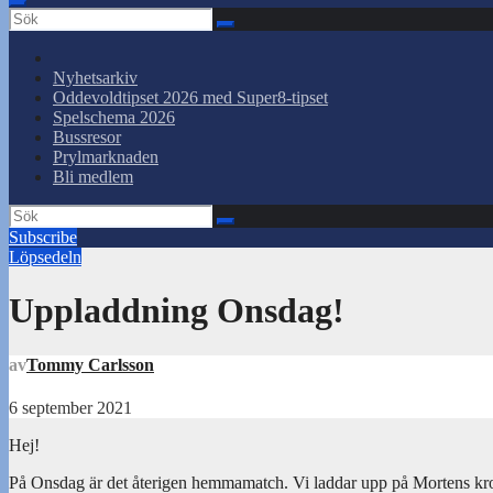
Nyhetsarkiv
Oddevoldtipset 2026 med Super8-tipset
Spelschema 2026
Bussresor
Prylmarknaden
Bli medlem
Subscribe
Löpsedeln
Uppladdning Onsdag!
av
Tommy Carlsson
6 september 2021
Hej!
På Onsdag är det återigen hemmamatch. Vi laddar upp på Mortens krog