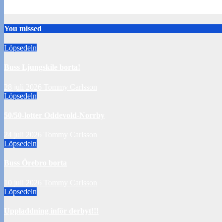
10 juli 2026
Tommy Carlsson
You missed
Löpsedeln
Buss Ljungskile borta!
28 juli 2026
Tommy Carlsson
Löpsedeln
50/50-lotter Oddevold-Norrby
24 juli 2026
Tommy Carlsson
Löpsedeln
Buss Örebro borta
10 juli 2026
Tommy Carlsson
Löpsedeln
Uppladdning inför derbyt!!!