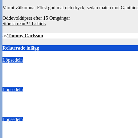
Varmt välkomna. Först god mat och dryck, sedan match mot Gauthio
Inläggsnavigering
Oddevoldtipset efter 15 Omgångar
Största rean!!! T-shirts
av
Tommy Carlsson
Relaterade inlägg
Löpsedeln
Buss Ljungskile borta!
28 juli 2026
Tommy Carlsson
Löpsedeln
50/50-lotter Oddevold-Norrby
24 juli 2026
Tommy Carlsson
Löpsedeln
Buss Örebro borta