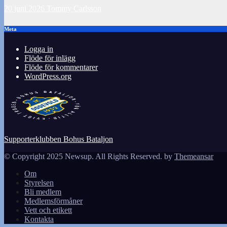
20 juni 2026
Tommy Carlsson
Meta
Logga in
Flöde för inlägg
Flöde för kommentarer
WordPress.org
Supporterklubben Bohus Bataljon
© Copyright 2025 Newsup. All Rights Reserved. by
Themeansar
Om
Styrelsen
Bli medlem
Medlemsförmåner
Vett och etikett
Kontakta