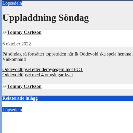
Löpsedeln
Uppladdning Söndag
av
Tommy Carlsson
6 oktober 2022
På söndag så fortsätter toppstriden när Ik Oddevold ska spela hemma 
Välkomna!!!
Inläggsnavigering
Oddevoldtipset efter derbysegern mot FCT
Oddevoldtipset med 4 omgångar kvar
av
Tommy Carlsson
Relaterade inlägg
Löpsedeln
Buss Ljungskile borta!
28 juli 2026
Tommy Carlsson