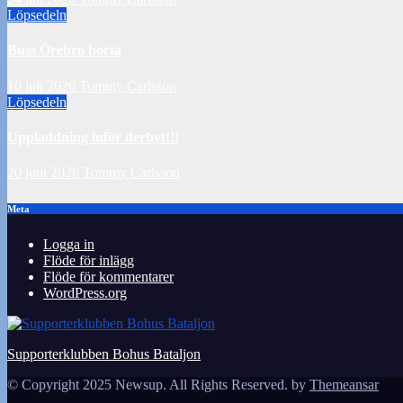
Löpsedeln
Buss Örebro borta
10 juli 2026
Tommy Carlsson
Löpsedeln
Uppladdning inför derbyt!!!
20 juni 2026
Tommy Carlsson
Meta
Logga in
Flöde för inlägg
Flöde för kommentarer
WordPress.org
Supporterklubben Bohus Bataljon
© Copyright 2025 Newsup. All Rights Reserved. by
Themeansar