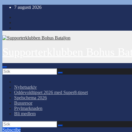
Hoppa
7 augusti 2026
till
innehåll
Supporterklubben Bohus Bat
Nyhetsarkiv
Oddevoldtipset 2026 med Super8-tipset
Spelschema 2026
Bussresor
Prylmarknaden
Bli medlem
Subscribe