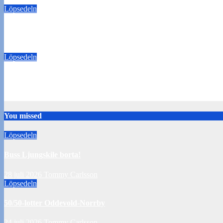
Löpsedeln
50/50-lotter Oddevold-Norrby
24 juli 2026
Tommy Carlsson
Löpsedeln
Buss Örebro borta
10 juli 2026
Tommy Carlsson
You missed
Löpsedeln
Buss Ljungskile borta!
28 juli 2026
Tommy Carlsson
Löpsedeln
50/50-lotter Oddevold-Norrby
24 juli 2026
Tommy Carlsson