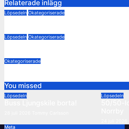
Relaterade inlägg
Löpsedeln
Okategoriserade
O’Learys Uddevalla sänder matchen.
13 april 2024
Thomas Hesselroth
Löpsedeln
Okategoriserade
Månadens supporter
24 mars 2024
Thomas Hesselroth
Okategoriserade
Uppladdning inför matchen mot Land
29 augusti 2015
Patrik Ejderteg
You missed
Löpsedeln
Löpsedeln
Buss Ljungskile borta!
50/50-l
Norrby
28 juli 2026
Tommy Carlsson
24 juli 2026
Meta