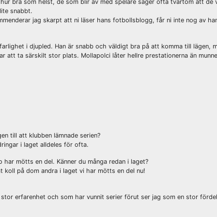
hur bra som helst, de som blir av med spelare säger ofta tvärtom att de v
ite snabbt.
menderar jag skarpt att ni läser hans fotbollsblogg, får ni inte nog av h
rlighet i djupled. Han är snabb och väldigt bra på att komma till lägen, me
att ta särskilt stor plats. Mollapolci låter hellre prestationerna än munne
gen till att klubben lämnade serien?
ngar i laget alldeles för ofta.
o har mötts en del. Känner du många redan i laget?
t koll på dom andra i laget vi har mötts en del nu!
stor erfarenhet och som har vunnit serier förut ser jag som en stor förde