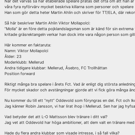
När det värvas så här etablerade spelare pratas det ofta om att han är 
våra fyra nyförvärv mycket beskriva killarna som personer och spelare l
Han som gör detta heter Martin Ahlin och skriver för TT/ELA, där rekom
Så här beskriver Martin Ahlin Viktor Mollapolci:
”Molla” är en före detta pojklandslagsman som är känd för sin extrema fa
kritade gräsrektangeln verkar han dock inte vara någon person som gillar 
Här kommer en faktaruta:
Namn: Viktor Mollapolci
Ålder: 23
Moderklubb: Mellerud
Andra tidigare klubbar: Mellerud, Åsebro, FC Trollhättan
Position forward
Riktigt många bra spelare i årets Fct. Vad är enligt dig största anlednin
För mycket skador och avstängningar gjorde att vi fick göra många ändri
Nu kommer du till ett ”nytt” Oddevold som föryngras en del. Fct och Ik
Jag känner Robin Jansson, vi har lirat ihop i Mellerud. Sen har jag hyfsa
Vad betyder det att L-O Mattsson blev tränare i ditt val?
Jag vet att Oddevold har höga ambitioner, att dem valt en tränare med 
Hade du flera andra klubbar som visade intresse, i så fall vilka?