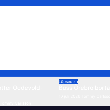
skrona 30/8
Löpsedeln
otter Oddevold-
Buss Örebro borta
10 juli 2026
Tommy Carlss
Tommy Carlsson