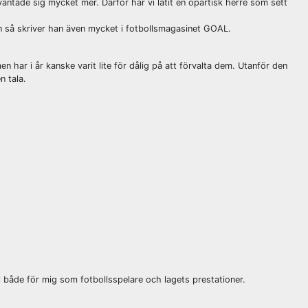
äntade sig mycket mer. Därför har vi låtit en opartisk herre som sett
an så skriver han även mycket i fotbollsmagasinet GOAL.
n har i år kanske varit lite för dålig på att förvalta dem. Utanför den
n tala.
l både för mig som fotbollsspelare och lagets prestationer.