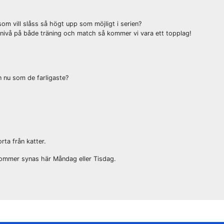
som vill slåss så högt upp som möjligt i serien?
g nivå på både träning och match så kommer vi vara ett topplag!
n nu som de farligaste?
rta från katter.
 kommer synas här Måndag eller Tisdag.