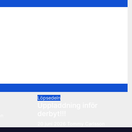
Löpsedeln
Uppladdning inför
derbyt!!!
on
20 juni 2026
Tommy Carlsson