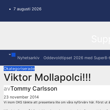
Hoppa
till
7 augusti 2026
innehåll
Sup
Nyhetsarkiv
Oddevoldtipset 2026 med Super8-t
Okategoriserade
Viktor Mollapolci!!!
av
Tommy Carlsson
23 november 2014
Vi inom OKS tänkte att presentera lite om våra nyförvärv här. Först ut 