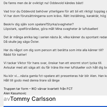
De fanns men de är oviktigt nu! Oddevold kändes bäst!
Vad tror du Oddevold behöver ytterligare för att bli ett riktigt topplag 
Vi har dom förutsättningarna som krävs. Rätt inställning, karaktär, hö
Beskriv dig själv som spelare?Styrka/svagheter?
Löpstark, spelförståelse, göra mål! Mina svagheter är luftduellen!
Det är många anrika lag i serien nästa år, vilka känner du spontant reda
Då skulle jag säga Öster.
Har du något om dig som person att berätta som inte alla känner till?
Rädd för katter!
Vi tackar Viktor för hans svar, önskar han ett enormt stort lycka till.
Avlsutar med att säga att du får träna lite mer luftdueller och håll dig bo
Nu kör vi….nästa gamla fct-spelare att presenteras här blir Alen. Han
Håll till godo med denna lirare så länge
Inläggsnavigering
Truppen tar form – IKO värvar kvartett från FCT
Alen Kasumovic
av
Tommy Carlsson