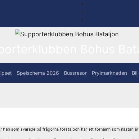
porterklubben Bohus Bata
ipset
Spelschema 2026
Bussresor
Prylmarknaden
Bl
är han som svarade på frågorna första och har ett förnamn som nästan är ”