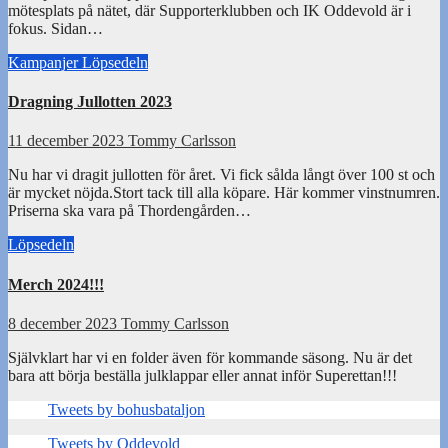
mötesplats på nätet, där Supporterklubben och IK Oddevold är i
fokus. Sidan…
Kampanjer
Löpsedeln
Dragning Jullotten 2023
11 december 2023
Tommy Carlsson
Nu har vi dragit jullotten för året. Vi fick sålda långt över 100 st och
är mycket nöjda.Stort tack till alla köpare. Här kommer vinstnumren.
Priserna ska vara på Thordengården…
Löpsedeln
Merch 2024!!!
8 december 2023
Tommy Carlsson
Självklart har vi en folder även för kommande säsong. Nu är det
bara att börja beställa julklappar eller annat inför Superettan!!!
Tweets by bohusbataljon
Tweets by Oddevold