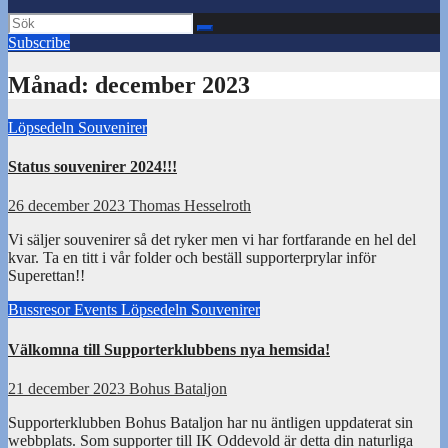
Subscribe
Månad:
december 2023
Löpsedeln
Souvenirer
Status souvenirer 2024!!!
26 december 2023
Thomas Hesselroth
Vi säljer souvenirer så det ryker men vi har fortfarande en hel del
kvar. Ta en titt i vår folder och beställ supporterprylar inför
Superettan!!
Bussresor
Events
Löpsedeln
Souvenirer
Välkomna till Supporterklubbens nya hemsida!
21 december 2023
Bohus Bataljon
Supporterklubben Bohus Bataljon har nu äntligen uppdaterat sin
webbplats. Som supporter till IK Oddevold är detta din naturliga