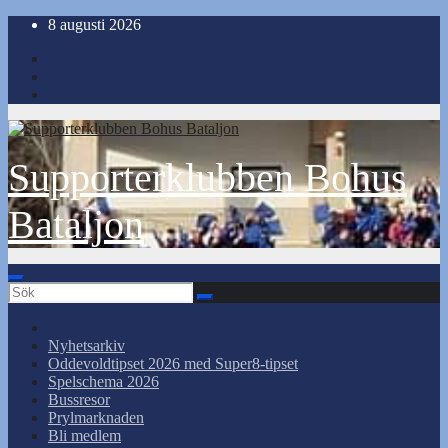
Hoppa
8 augusti 2026
till
innehåll
Supporterklubben Bohus
Bataljon
Nyhetsarkiv
Oddevoldtipset 2026 med Super8-tipset
Spelschema 2026
Bussresor
Prylmarknaden
Bli medlem