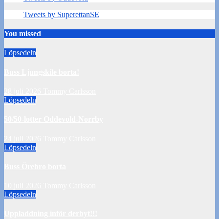
Tweets by SuperettanSE
You missed
Löpsedeln
Buss Ljungskile borta!
28 juli 2026
Tommy Carlsson
Löpsedeln
50/50-lotter Oddevold-Norrby
24 juli 2026
Tommy Carlsson
Löpsedeln
Buss Örebro borta
10 juli 2026
Tommy Carlsson
Löpsedeln
Uppladdning inför derbyt!!!