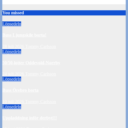
10 juli 2026
Tommy Carlsson
You missed
Löpsedeln
Buss Ljungskile borta!
28 juli 2026
Tommy Carlsson
Löpsedeln
50/50-lotter Oddevold-Norrby
24 juli 2026
Tommy Carlsson
Löpsedeln
Buss Örebro borta
10 juli 2026
Tommy Carlsson
Löpsedeln
Uppladdning inför derbyt!!!