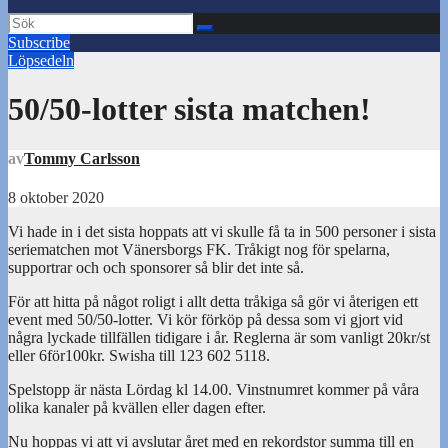
Subscribe
Löpsedeln
50/50-lotter sista matchen!
av
Tommy Carlsson
8 oktober 2020
Vi hade in i det sista hoppats att vi skulle få ta in 500 personer i sista
seriematchen mot Vänersborgs FK. Tråkigt nog för spelarna,
supportrar och och sponsorer så blir det inte så.
För att hitta på något roligt i allt detta tråkiga så gör vi återigen ett
event med 50/50-lotter. Vi kör förköp på dessa som vi gjort vid
några lyckade tillfällen tidigare i år. Reglerna är som vanligt 20kr/st
eller 6för100kr. Swisha till 123 602 5118.
Spelstopp är nästa Lördag kl 14.00. Vinstnumret kommer på våra
olika kanaler på kvällen eller dagen efter.
Nu hoppas vi att vi avslutar året med en rekordstor summa till en