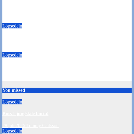
Buss Ljungskile borta!
28 juli 2026
Tommy Carlsson
Löpsedeln
50/50-lotter Oddevold-Norrby
24 juli 2026
Tommy Carlsson
Löpsedeln
Buss Örebro borta
10 juli 2026
Tommy Carlsson
You missed
Löpsedeln
Buss Ljungskile borta!
28 juli 2026
Tommy Carlsson
Löpsedeln