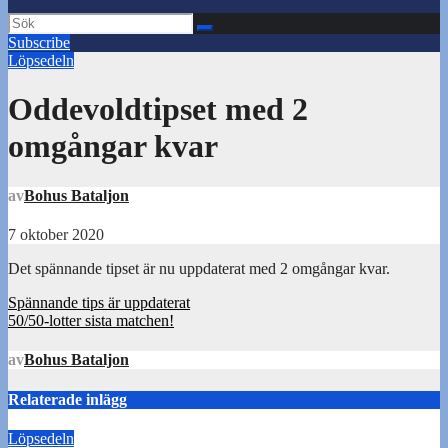
Subscribe
Löpsedeln
Oddevoldtipset med 2
omgångar kvar
av
Bohus Bataljon
7 oktober 2020
Det spännande tipset är nu uppdaterat med 2 omgångar kvar.
Inläggsnavigering
Spännande tips är uppdaterat
50/50-lotter sista matchen!
av
Bohus Bataljon
Relaterade inlägg
Löpsedeln