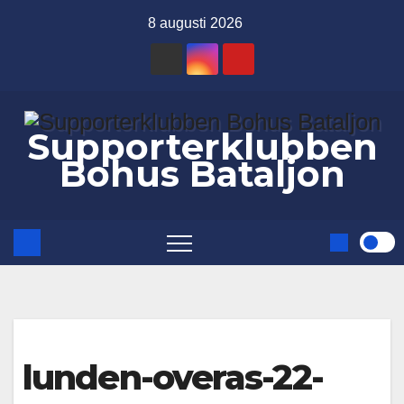
Hoppa
8 augusti 2026
till
innehåll
Supporterklubben
Bohus Bataljon
lunden-overas-22-