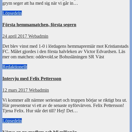
grym seger att ha med sig när vi går in…
Löpsedeln
Första hemmamatchen, första segern
24 april 2017
Webadmin
Det blev vinst med 1-0 i lördagens hemmapremiär mot Kristianstads
FC. Målet gjordes i den första halvleken av Victor Edvardsen. Läs
mer om matchen: oddevold.se Bohusläningen SR Väst
Redaktionellt
Intervju med Felix Pettersson
12 mars 2017
Webadmin
Vi kommer allt närmre seriestart och truppen börjar se riktigt bra ut.
Här presenterar vi ett av de senaste nyförvärven. Felix Pettersson!
Tjena Felix. Hur står det till? Hej! Det…
Löpsedeln