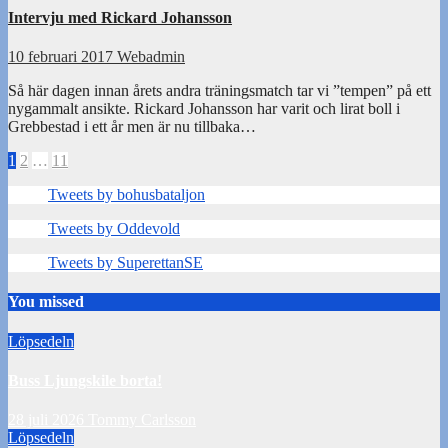
Intervju med Rickard Johansson
10 februari 2017
Webadmin
Så här dagen innan årets andra träningsmatch tar vi ”tempen” på ett
nygammalt ansikte. Rickard Johansson har varit och lirat boll i
Grebbestad i ett år men är nu tillbaka…
Sidnumrering
1
2
…
11
för
Tweets by bohusbataljon
inlägg
Tweets by Oddevold
Tweets by SuperettanSE
You missed
Löpsedeln
Buss Ljungskile borta!
28 juli 2026
Tommy Carlsson
Löpsedeln