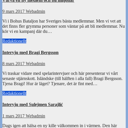
Värva en ny medlem och bli miljonär
9 mars 2017
Webadmin
Vi i Bohus Bataljon har Sveriges bästa medlemmar. Men vi vet att
det finns fler grymma personer som väntar på att bli medlemmar. Nu
kör vi en kampanj där du…
Redaktionellt
Intervju med Bragi Bergsson
8 mars 2017
Webadmin
Vi traskar vidare med spelarintervjuer och här presenterar vi vårt
senaste stjärnskott. Isländske (till hälften i alla fall) Bragi Bergsson.
Tjena Bragi! Hur är läget? Tjenare, det är fint med…
Redaktionellt
Intervju med Sulejmen Sarajlić
1 mars 2017
Webadmin
Dags igen att hälsa en ny kille välkommen in i värmen. Den här