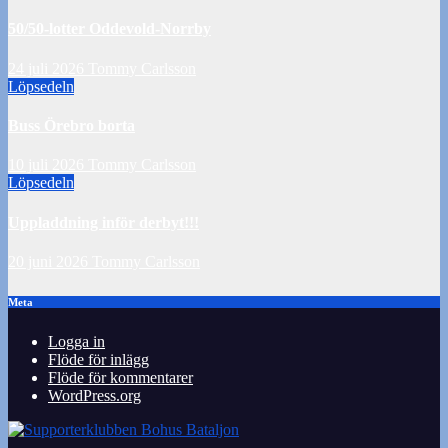
50/50-lotter Oddevold-Norrby
24 juli 2026
Tommy Carlsson
Löpsedeln
Buss Örebro borta
10 juli 2026
Tommy Carlsson
Löpsedeln
Uppladdning inför derbyt!!!
20 juni 2026
Tommy Carlsson
Meta
Logga in
Flöde för inlägg
Flöde för kommentarer
WordPress.org