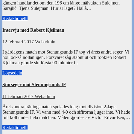
gången handlar det om den 196 cm långe målvakten Sulejmen
Sarajlić. Tjena Sulejman. Hur är läget? Hallå…
Redaktionellt
Intervju med Robert Kjellman
12 februari 2017
Webadmin
I gårdagens match mot Stenungsunds IF tog vi årets andra seger. Vi
höll också nollan igen. Försvaret såg stabilt ut och rookien Robert
Kjellman gjorde sin första 90 minuter i…
Löpsedeln
Storseger mot Stenungsunds IF
11 februari 2017
Webadmin
Årets andra träningsmatch spelades idag mot division 2-laget
Stenungsunds IF. Vi vann med 4-0 och siffrorna ljuger inte. Vi hade
full koll under hela matchen. Målen gjordes av Victor Edvardsen,…
Redaktionellt