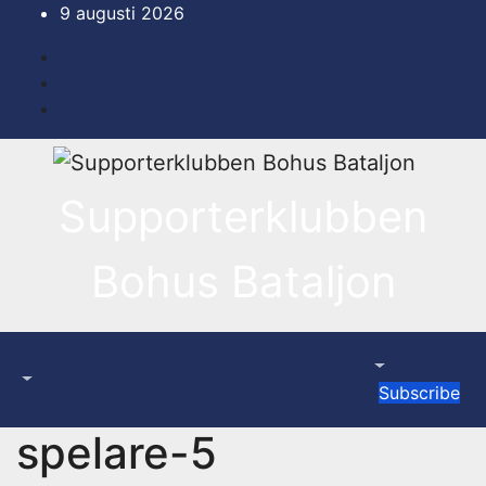
Hoppa
9 augusti 2026
till
innehåll
Supporterklubben
Bohus Bataljon
Subscribe
spelare-5