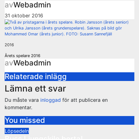
av
Webadmin
31 oktober 2016
2016
Inläggsnavigering
Årets spelare 2016
av
Webadmin
Relaterade inlägg
Lämna ett svar
Du måste vara
inloggad
för att publicera en
kommentar.
You missed
Löpsedeln
Buss Ljungskile borta!