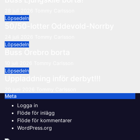
28 juli 2026
Tommy Carlsson
Löpsedeln
50/50-lotter Oddevold-Norrby
24 juli 2026
Tommy Carlsson
Löpsedeln
Buss Örebro borta
10 juli 2026
Tommy Carlsson
Löpsedeln
Uppladdning inför derbyt!!!
20 juni 2026
Tommy Carlsson
Meta
Logga in
Flöde för inlägg
Flöde för kommentarer
WordPress.org