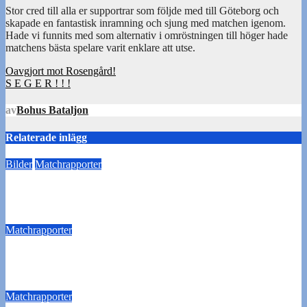
Stor cred till alla er supportrar som följde med till Göteborg och
skapade en fantastisk inramning och sjung med matchen igenom.
Hade vi funnits med som alternativ i omröstningen till höger hade
matchens bästa spelare varit enklare att utse.
Inläggsnavigering
Oavgjort mot Rosengård!
S E G E R ! ! !
av
Bohus Bataljon
Relaterade inlägg
Bilder
Matchrapporter
Bilder från viktiga segern mot Ariana FC
22 oktober 2023
Susann Sannefjäll
Matchrapporter
Oavgjort i årets sista match
5 november 2016
Webadmin
Matchrapporter