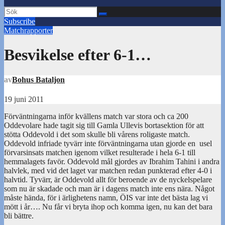
Subscribe
Matchrapporter
Besvikelse efter 6-1…
av
Bohus Bataljon
19 juni 2011
Förväntningarna inför kvällens match var stora och ca 200
Oddevolare hade tagit sig till Gamla Ullevis bortasektion för att
stötta Oddevold i det som skulle bli vårens roligaste match.
Oddevold infriade tyvärr inte förväntningarna utan gjorde en usel
förvarsinsats matchen igenom vilket resulterade i hela 6-1 till
hemmalagets favör. Oddevold mål gjordes av Ibrahim Tahini i andra
halvlek, med vid det laget var matchen redan punkterad efter 4-0 i
halvtid. Tyvärr, är Oddevold allt för beroende av de nyckelspelare
som nu är skadade och man är i dagens match inte ens nära. Något
måste hända, för i ärlighetens namn, ÖIS var inte det bästa lag vi
mött i år…. Nu får vi bryta ihop och komma igen, nu kan det bara
bli bättre.