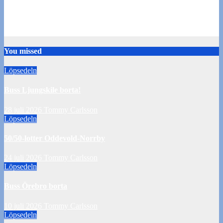
Kryss i årets sista hemmamatch
31 oktober 2016
Webadmin
You missed
Löpsedeln
Buss Ljungskile borta!
28 juli 2026
Tommy Carlsson
Löpsedeln
50/50-lotter Oddevold-Norrby
24 juli 2026
Tommy Carlsson
Löpsedeln
Buss Örebro borta
10 juli 2026
Tommy Carlsson
Löpsedeln