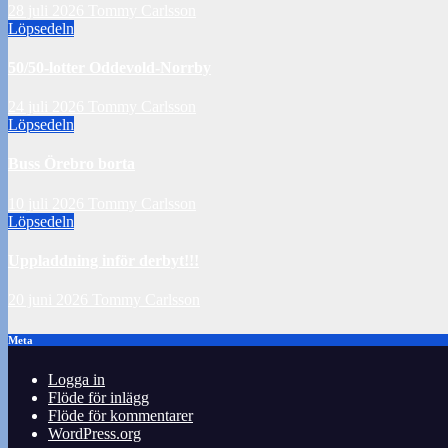
28 juli 2026
Tommy Carlsson
Löpsedeln
50/50-lotter Oddevold-Norrby
24 juli 2026
Tommy Carlsson
Löpsedeln
Buss Örebro borta
10 juli 2026
Tommy Carlsson
Löpsedeln
Uppladdning inför derbyt!!!
20 juni 2026
Tommy Carlsson
Meta
Logga in
Flöde för inlägg
Flöde för kommentarer
WordPress.org