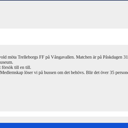
vold möta Trelleborgs FF på Vångavallen. Matchen är på Påskdagen 31/
museum.
försök till en till.
edlemskap löser vi på bussen om det behövs. Blir det över 35 personer/b