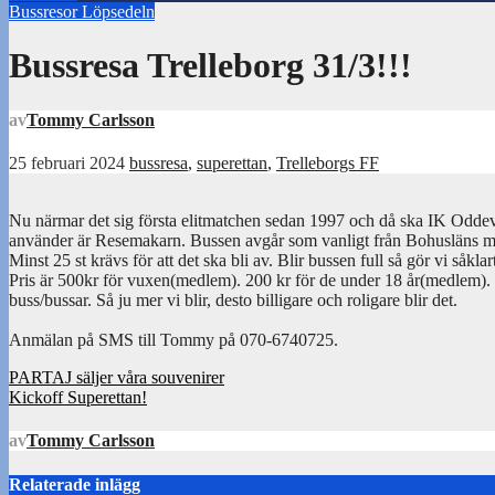
Bussresor
Löpsedeln
Bussresa Trelleborg 31/3!!!
av
Tommy Carlsson
25 februari 2024
bussresa
,
superettan
,
Trelleborgs FF
Nu närmar det sig första elitmatchen sedan 1997 och då ska IK Odde
använder är Resemakarn. Bussen avgår som vanligt från Bohusläns 
Minst 25 st krävs för att det ska bli av. Blir bussen full så gör vi såklart 
Pris är 500kr för vuxen(medlem). 200 kr för de under 18 år(medlem). M
buss/bussar. Så ju mer vi blir, desto billigare och roligare blir det.
Anmälan på SMS till Tommy på 070-6740725.
Inläggsnavigering
PARTAJ säljer våra souvenirer
Kickoff Superettan!
av
Tommy Carlsson
Relaterade inlägg