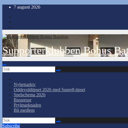
Hoppa
7 augusti 2026
till
innehåll
Supporterklubben Bohus Bat
Nyhetsarkiv
Oddevoldtipset 2026 med Super8-tipset
Spelschema 2026
Bussresor
Prylmarknaden
Bli medlem
Subscribe