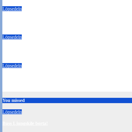
Löpsedeln
Buss Ljungskile borta!
28 juli 2026
Tommy Carlsson
Löpsedeln
50/50-lotter Oddevold-Norrby
24 juli 2026
Tommy Carlsson
Löpsedeln
Buss Örebro borta
10 juli 2026
Tommy Carlsson
You missed
Löpsedeln
Buss Ljungskile borta!