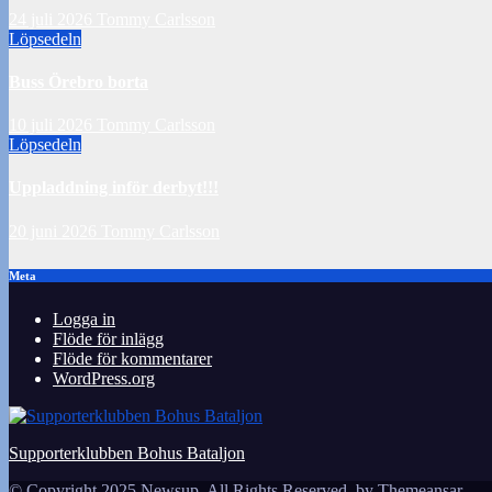
24 juli 2026
Tommy Carlsson
Löpsedeln
Buss Örebro borta
10 juli 2026
Tommy Carlsson
Löpsedeln
Uppladdning inför derbyt!!!
20 juni 2026
Tommy Carlsson
Meta
Logga in
Flöde för inlägg
Flöde för kommentarer
WordPress.org
Supporterklubben Bohus Bataljon
© Copyright 2025 Newsup. All Rights Reserved. by
Themeansar