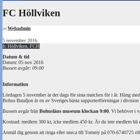
FC Höllviken
av
Webadmin
5 november 2016
fc Höllviken, FCH
Datum & tid
Datum: 05 nov 2016
Bussen avgår: 09:00
Information
Lördagen 5 november är det dags för sista matchen för i år. Häng med til
Bohus Bataljon är en av Sveriges bästa supporterföreningar i division 
Bussen avgår från
Bohusläns museum klockan 9:00
. Vi behöver i v
Kostnad: medlem 300 kr, icke medlem 450 kr. Är du inte medlem bli
Anmäl dig genom att ringa eller sms:a till Tommy på 070-6740725 ell