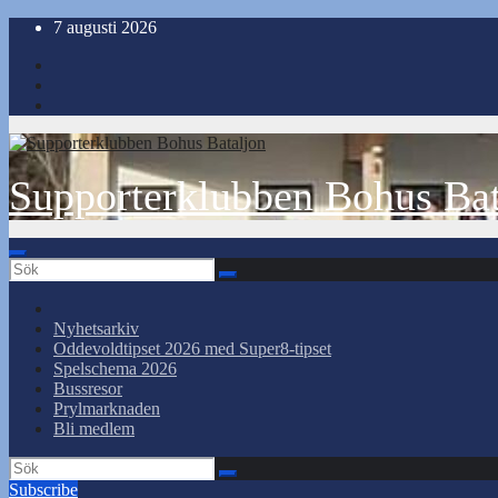
Hoppa
7 augusti 2026
till
innehåll
Supporterklubben Bohus Bat
Nyhetsarkiv
Oddevoldtipset 2026 med Super8-tipset
Spelschema 2026
Bussresor
Prylmarknaden
Bli medlem
Subscribe