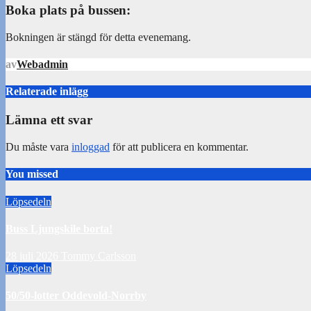
Boka plats på bussen:
Bokningen är stängd för detta evenemang.
av
Webadmin
Relaterade inlägg
Lämna ett svar
Du måste vara
inloggad
för att publicera en kommentar.
You missed
Löpsedeln
Buss Ljungskile borta!
28 juli 2026
Tommy Carlsson
Löpsedeln
50/50-lotter Oddevold-Norrby