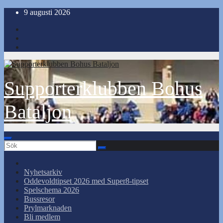
Hoppa
9 augusti 2026
till
innehåll
Supporterklubben Bohus
Bataljon
Nyhetsarkiv
Oddevoldtipset 2026 med Super8-tipset
Spelschema 2026
Bussresor
Prylmarknaden
Bli medlem