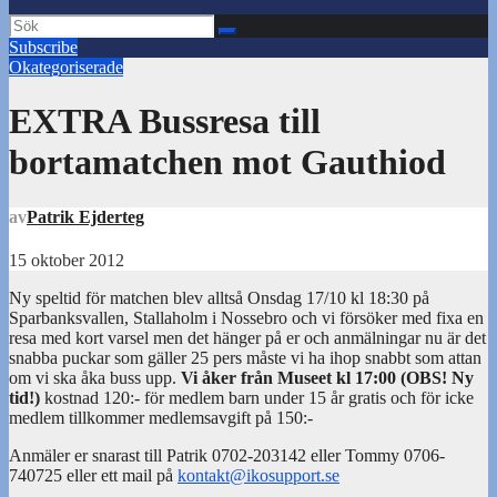
Subscribe
Okategoriserade
EXTRA Bussresa till
bortamatchen mot Gauthiod
av
Patrik Ejderteg
15 oktober 2012
Ny speltid för matchen blev alltså Onsdag 17/10 kl 18:30 på
Sparbanksvallen, Stallaholm i Nossebro och vi försöker med fixa en
resa med kort varsel men det hänger på er och anmälningar nu är det
snabba puckar som gäller 25 pers måste vi ha ihop snabbt som attan
om vi ska åka buss upp.
Vi åker från Museet kl 17:00 (OBS! Ny
tid!)
kostnad 120:- för medlem barn under 15 år gratis och för icke
medlem tillkommer medlemsavgift på 150:-
Anmäler er snarast till Patrik 0702-203142 eller Tommy 0706-
740725 eller ett mail på
kontakt@ikosupport.se