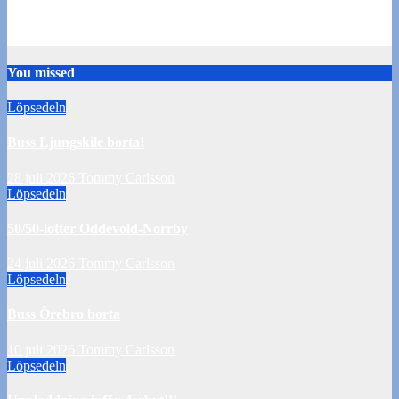
Uppladdning inför matchen mot Landskrona 30/8
29 augusti 2015
Patrik Ejderteg
You missed
Löpsedeln
Buss Ljungskile borta!
28 juli 2026
Tommy Carlsson
Löpsedeln
50/50-lotter Oddevold-Norrby
24 juli 2026
Tommy Carlsson
Löpsedeln
Buss Örebro borta
10 juli 2026
Tommy Carlsson
Löpsedeln