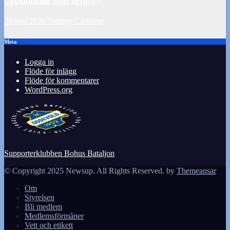
Uppladdning inför derbyt!!!
20 juni 2026
Tommy Carlsson
Meta
Logga in
Flöde för inlägg
Flöde för kommentarer
WordPress.org
Supporterklubben Bohus Bataljon
© Copyright 2025 Newsup. All Rights Reserved. by
Themeansar
Om
Styrelsen
Bli medlem
Medlemsförmåner
Vett och etikett