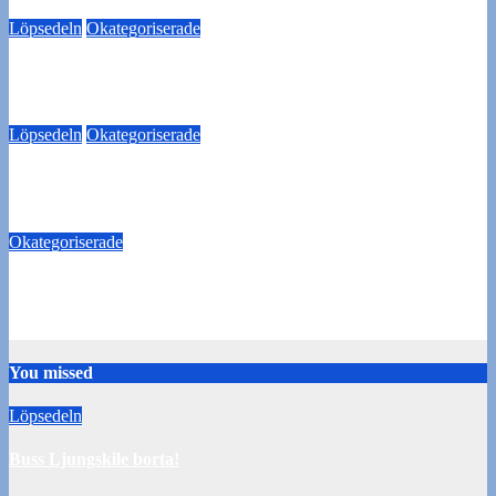
Löpsedeln
Okategoriserade
O’Learys Uddevalla sänder matchen.
13 april 2024
Thomas Hesselroth
Löpsedeln
Okategoriserade
Månadens supporter
24 mars 2024
Thomas Hesselroth
Okategoriserade
Uppladdning inför matchen mot Landskrona 30/8
29 augusti 2015
Patrik Ejderteg
You missed
Löpsedeln
Buss Ljungskile borta!