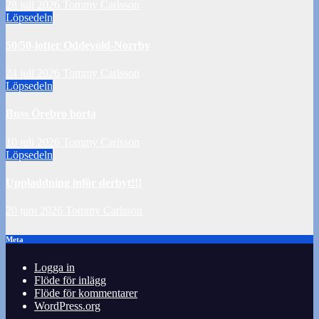
28 juli 2026
Tommy Carlsson
Löpsedeln
50/50-lotter Oddevold-Norrby
24 juli 2026
Tommy Carlsson
Löpsedeln
Buss Örebro borta
10 juli 2026
Tommy Carlsson
Löpsedeln
Uppladdning inför derbyt!!!
20 juni 2026
Tommy Carlsson
Meta
Logga in
Flöde för inlägg
Flöde för kommentarer
WordPress.org