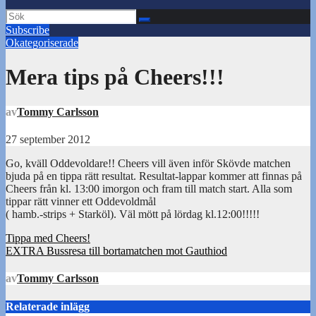
Subscribe
Okategoriserade
Mera tips på Cheers!!!
av
Tommy Carlsson
27 september 2012
Go, kväll Oddevoldare!! Cheers vill även inför Skövde matchen
bjuda på en tippa rätt resultat. Resultat-lappar kommer att finnas på
Cheers från kl. 13:00 imorgon och fram till match start. Alla som
tippar rätt vinner ett Oddevoldmål
( hamb.-strips + Starköl). Väl mött på lördag kl.12:00!!!!!
Inläggsnavigering
Tippa med Cheers!
EXTRA Bussresa till bortamatchen mot Gauthiod
av
Tommy Carlsson
Relaterade inlägg