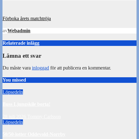
Inläggsnavigering
Förboka årets matchtröja
av
Webadmin
Relaterade inlägg
Lämna ett svar
Du måste vara
inloggad
för att publicera en kommentar.
You missed
Löpsedeln
Buss Ljungskile borta!
28 juli 2026
Tommy Carlsson
Löpsedeln
50/50-lotter Oddevold-Norrby