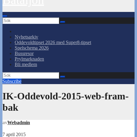
Nyhetsarkiv
Oddevoldtipset 2026 med Super8-tipset
Spelschema 2026
Bussresor
Prylmarknaden
Bli medlem
Subscribe
IK-Oddevold-2015-web-fram-
bak
av
Webadmin
7 april 2015