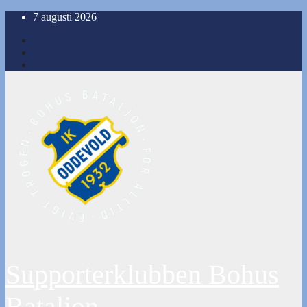
Hoppa
7 augusti 2026
till
innehåll
Supporterklubben Bohus
Bataljon