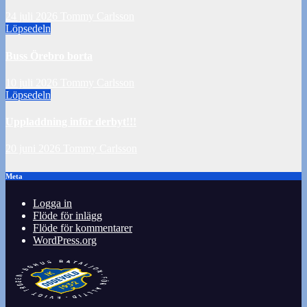
24 juli 2026
Tommy Carlsson
Löpsedeln
Buss Örebro borta
10 juli 2026
Tommy Carlsson
Löpsedeln
Uppladdning inför derbyt!!!
20 juni 2026
Tommy Carlsson
Meta
Logga in
Flöde för inlägg
Flöde för kommentarer
WordPress.org