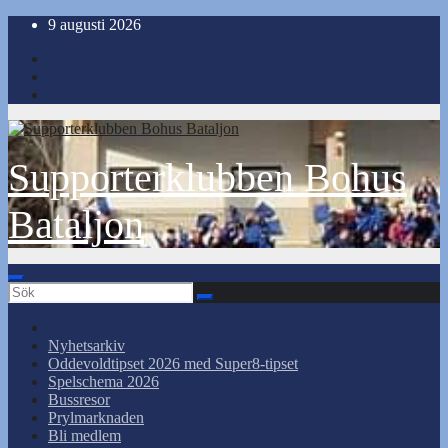
Hoppa
9 augusti 2026
till
innehåll
Supporterklubben Bohus
Bataljon
Nyhetsarkiv
Oddevoldtipset 2026 med Super8-tipset
Spelschema 2026
Bussresor
Prylmarknaden
Bli medlem