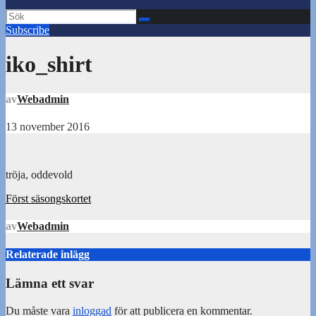
Subscribe
iko_shirt
av
Webadmin
13 november 2016
tröja, oddevold
Inläggsnavigering
Först säsongskortet
av
Webadmin
Relaterade inlägg
Lämna ett svar
Du måste vara
inloggad
för att publicera en kommentar.