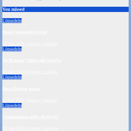
You missed
Löpsedeln
Buss Ljungskile borta!
28 juli 2026
Tommy Carlsson
Löpsedeln
50/50-lotter Oddevold-Norrby
24 juli 2026
Tommy Carlsson
Löpsedeln
Buss Örebro borta
10 juli 2026
Tommy Carlsson
Löpsedeln
Uppladdning inför derbyt!!!
20 juni 2026
Tommy Carlsson