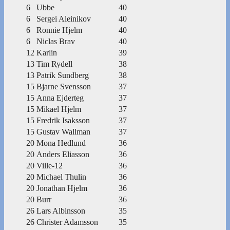
6
Ubbe
40
6
Sergei Aleinikov
40
6
Ronnie Hjelm
40
6
Niclas Brav
40
12
Karlin
39
13
Tim Rydell
38
13
Patrik Sundberg
38
15
Bjarne Svensson
37
15
Anna Ejderteg
37
15
Mikael Hjelm
37
15
Fredrik Isaksson
37
15
Gustav Wallman
37
20
Mona Hedlund
36
20
Anders Eliasson
36
20
Ville-12
36
20
Michael Thulin
36
20
Jonathan Hjelm
36
20
Burr
36
26
Lars Albinsson
35
26
Christer Adamsson
35