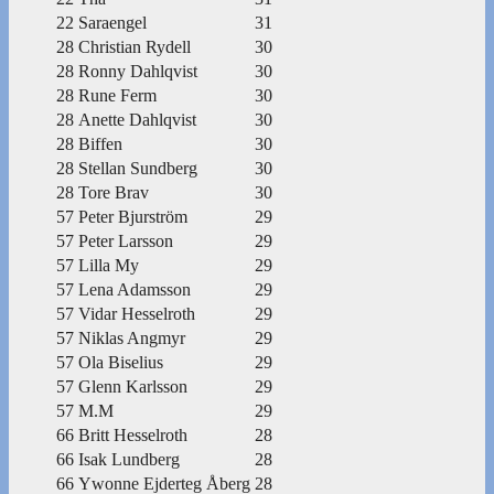
22
Saraengel
31
28
Christian Rydell
30
28
Ronny Dahlqvist
30
28
Rune Ferm
30
28
Anette Dahlqvist
30
28
Biffen
30
28
Stellan Sundberg
30
28
Tore Brav
30
57
Peter Bjurström
29
57
Peter Larsson
29
57
Lilla My
29
57
Lena Adamsson
29
57
Vidar Hesselroth
29
57
Niklas Angmyr
29
57
Ola Biselius
29
57
Glenn Karlsson
29
57
M.M
29
66
Britt Hesselroth
28
66
Isak Lundberg
28
66
Ywonne Ejderteg Åberg
28