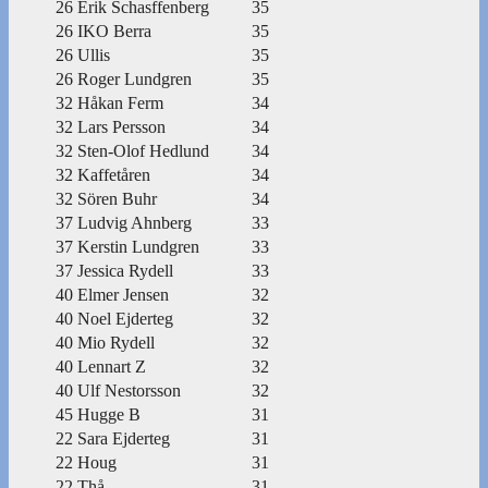
26
Erik Schasffenberg
35
26
IKO Berra
35
26
Ullis
35
26
Roger Lundgren
35
32
Håkan Ferm
34
32
Lars Persson
34
32
Sten-Olof Hedlund
34
32
Kaffetåren
34
32
Sören Buhr
34
37
Ludvig Ahnberg
33
37
Kerstin Lundgren
33
37
Jessica Rydell
33
40
Elmer Jensen
32
40
Noel Ejderteg
32
40
Mio Rydell
32
40
Lennart Z
32
40
Ulf Nestorsson
32
45
Hugge B
31
22
Sara Ejderteg
31
22
Houg
31
22
Thå
31