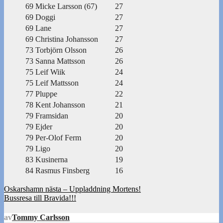
69
Micke Larsson (67)
27
69
Doggi
27
69
Lane
27
69
Christina Johansson
27
73
Torbjörn Olsson
26
73
Sanna Mattsson
26
75
Leif Wiik
24
75
Leif Mattsson
24
77
Pluppe
22
78
Kent Johansson
21
79
Framsidan
20
79
Ejder
20
79
Per-Olof Ferm
20
79
Ligo
20
83
Kusinerna
19
84
Rasmus Finsberg
16
Inläggsnavigering
Oskarshamn nästa – Uppladdning Mortens!
Bussresa till Bravida!!!
av
Tommy Carlsson