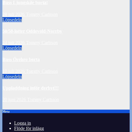
Buss Ljungskile borta!
28 juli 2026
Tommy Carlsson
Löpsedeln
50/50-lotter Oddevold-Norrby
24 juli 2026
Tommy Carlsson
Löpsedeln
Buss Örebro borta
10 juli 2026
Tommy Carlsson
Löpsedeln
Uppladdning inför derbyt!!!
20 juni 2026
Tommy Carlsson
Meta
Logga in
Flöde för inlägg