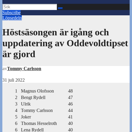
Subscribe
Löpsedeln
Höstsäsongen är igång och
uppdatering av Oddevoldtipset
är gjord
av
Tommy Carlsson
31 juli 2022
1
Magnus Olofsson
48
2
Bengt Rydell
47
3
Ulrik
46
4
Tommy Carlsson
44
5
Joker
41
6
Thomas Hesselroth
40
6
Lena Rydell
40