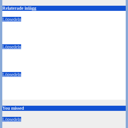
Relaterade inlägg
Löpsedeln
Buss Ljungskile borta!
28 juli 2026
Tommy Carlsson
Löpsedeln
50/50-lotter Oddevold-Norrby
24 juli 2026
Tommy Carlsson
Löpsedeln
Buss Örebro borta
10 juli 2026
Tommy Carlsson
You missed
Löpsedeln