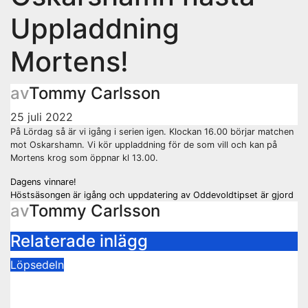
Uppladdning
Mortens!
av
Tommy Carlsson
25 juli 2022
På Lördag så är vi igång i serien igen. Klockan 16.00 börjar matchen
mot Oskarshamn. Vi kör uppladdning för de som vill och kan på
Mortens krog som öppnar kl 13.00.
Inläggsnavigering
Dagens vinnare!
Höstsäsongen är igång och uppdatering av Oddevoldtipset är gjord
av
Tommy Carlsson
Relaterade inlägg
Löpsedeln
Buss Ljungskile borta!
28 juli 2026
Tommy Carlsson