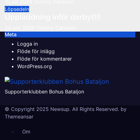
10 juli 2026
Tommy Carlsson
Löpsedeln
Uppladdning inför derbyt!!!
20 juni 2026
Tommy Carlsson
Meta
Logga in
Flöde för inlägg
Flöde för kommentarer
WordPress.org
Supporterklubben Bohus Bataljon
© Copyright 2025 Newsup. All Rights Reserved. by
Themeansar
Om