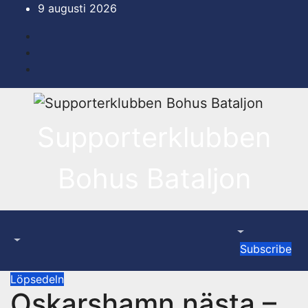
Hoppa
9 augusti 2026
till
innehåll
Supporterklubben
Bohus Bataljon
Subscribe
Löpsedeln
Oskarshamn nästa –