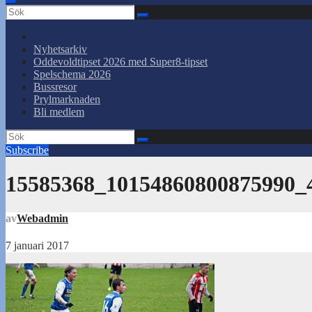
Nyhetsarkiv
Oddevoldtipset 2026 med Super8-tipset
Spelschema 2026
Bussresor
Prylmarknaden
Bli medlem
Subscribe
15585368_10154860800875990_
av
Webadmin
7 januari 2017