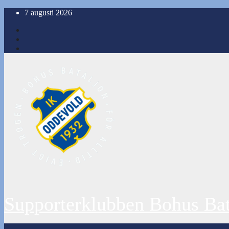
Hoppa
7 augusti 2026
till
innehåll
Supporterklubben Bohus Bat