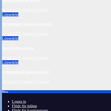
Buss Ljungskile borta!
28 juli 2026
Tommy Carlsson
Löpsedeln
50/50-lotter Oddevold-Norrby
24 juli 2026
Tommy Carlsson
Löpsedeln
Buss Örebro borta
10 juli 2026
Tommy Carlsson
Löpsedeln
Uppladdning inför derbyt!!!
20 juni 2026
Tommy Carlsson
Meta
Logga in
Flöde för inlägg
Flöde för kommentarer