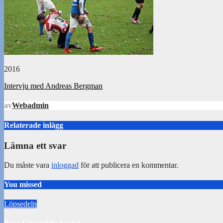
2016
Inläggsnavigering
Intervju med Andreas Bergman
av
Webadmin
Relaterade inlägg
Lämna ett svar
Du måste vara
inloggad
för att publicera en kommentar.
You missed
Löpsedeln