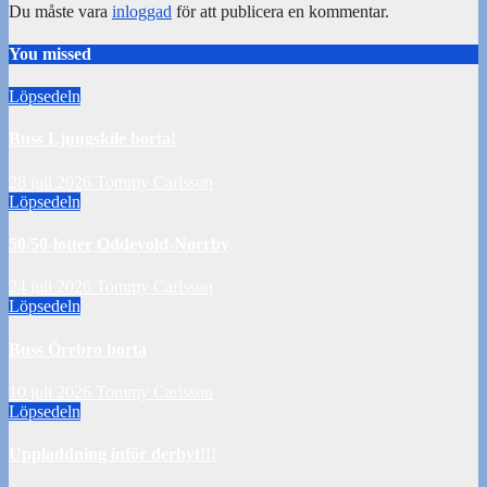
Du måste vara
inloggad
för att publicera en kommentar.
You missed
Löpsedeln
Buss Ljungskile borta!
28 juli 2026
Tommy Carlsson
Löpsedeln
50/50-lotter Oddevold-Norrby
24 juli 2026
Tommy Carlsson
Löpsedeln
Buss Örebro borta
10 juli 2026
Tommy Carlsson
Löpsedeln
Uppladdning inför derbyt!!!