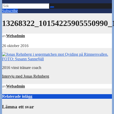
Subscribe
13268322_10154225905550990_
av
Webadmin
26 oktober 2016
2016 vinst tränare coach
Inläggsnavigering
Intervju med Jonas Rehnberg
av
Webadmin
Relaterade inlägg
Lämna ett svar