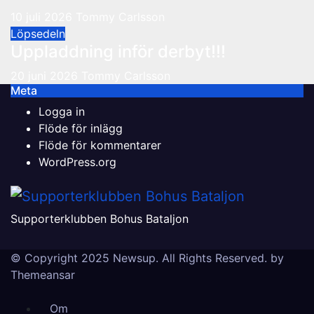
10 juli 2026
Tommy Carlsson
Löpsedeln
Uppladdning inför derbyt!!!
20 juni 2026
Tommy Carlsson
Meta
Logga in
Flöde för inlägg
Flöde för kommentarer
WordPress.org
Supporterklubben Bohus Bataljon
© Copyright 2025 Newsup. All Rights Reserved. by
Themeansar
Om