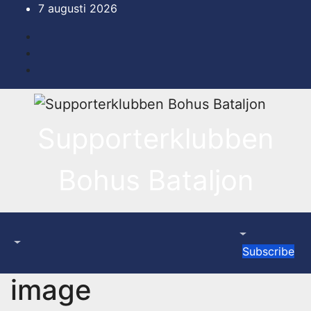
Hoppa
7 augusti 2026
till
innehåll
Supporterklubben
Bohus Bataljon
Subscribe
image