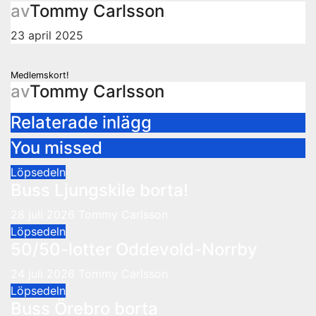
av
Tommy Carlsson
23 april 2025
Inläggsnavigering
Medlemskort!
av
Tommy Carlsson
Relaterade inlägg
You missed
Löpsedeln
Buss Ljungskile borta!
28 juli 2026
Tommy Carlsson
Löpsedeln
50/50-lotter Oddevold-Norrby
24 juli 2026
Tommy Carlsson
Löpsedeln
Buss Örebro borta