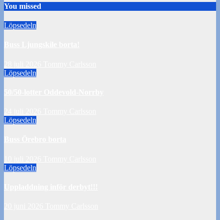
You missed
Löpsedeln
Buss Ljungskile borta!
28 juli 2026
Tommy Carlsson
Löpsedeln
50/50-lotter Oddevold-Norrby
24 juli 2026
Tommy Carlsson
Löpsedeln
Buss Örebro borta
10 juli 2026
Tommy Carlsson
Löpsedeln
Uppladdning inför derbyt!!!
20 juni 2026
Tommy Carlsson