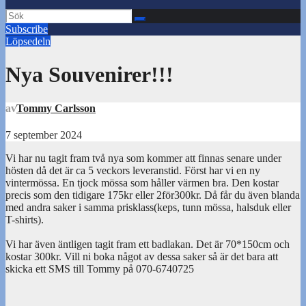
Subscribe
Löpsedeln
Nya Souvenirer!!!
av
Tommy Carlsson
7 september 2024
Vi har nu tagit fram två nya som kommer att finnas senare under
hösten då det är ca 5 veckors leveranstid. Först har vi en ny
vintermössa. En tjock mössa som håller värmen bra. Den kostar
precis som den tidigare 175kr eller 2för300kr. Då får du även blanda
med andra saker i samma prisklass(keps, tunn mössa, halsduk eller
T-shirts).
Vi har även äntligen tagit fram ett badlakan. Det är 70*150cm och
kostar 300kr. Vill ni boka något av dessa saker så är det bara att
skicka ett SMS till Tommy på 070-6740725