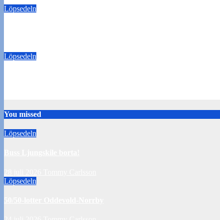
Löpsedeln
50/50-lotter Oddevold-Norrby
24 juli 2026
Tommy Carlsson
Löpsedeln
Buss Örebro borta
10 juli 2026
Tommy Carlsson
You missed
Löpsedeln
Buss Ljungskile borta!
28 juli 2026
Tommy Carlsson
Löpsedeln
50/50-lotter Oddevold-Norrby
24 juli 2026
Tommy Carlsson