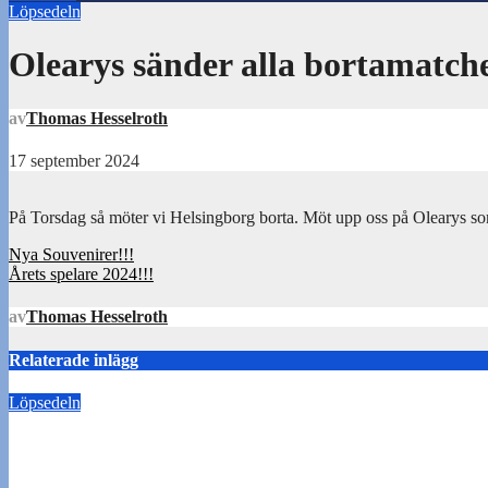
Löpsedeln
Olearys sänder alla bortamatch
av
Thomas Hesselroth
17 september 2024
På Torsdag så möter vi Helsingborg borta. Möt upp oss på Olearys so
Inläggsnavigering
Nya Souvenirer!!!
Årets spelare 2024!!!
av
Thomas Hesselroth
Relaterade inlägg
Löpsedeln
Buss Ljungskile borta!
28 juli 2026
Tommy Carlsson