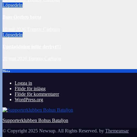
Löpsedeln
Buss Örebro borta
10 juli 2026
Tommy Carlsson
Löpsedeln
Uppladdning inför derbyt!!!
20 juni 2026
Tommy Carlsson
Meta
Logga in
Flöde för inlägg
Flöde för kommentarer
WordPress.org
Supporterklubben Bohus Bataljon
© Copyright 2025 Newsup. All Rights Reserved. by
Themeansar