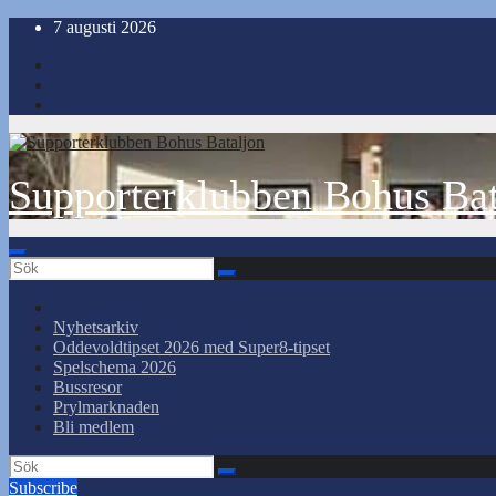
Hoppa
7 augusti 2026
till
innehåll
Supporterklubben Bohus Bat
Nyhetsarkiv
Oddevoldtipset 2026 med Super8-tipset
Spelschema 2026
Bussresor
Prylmarknaden
Bli medlem
Subscribe